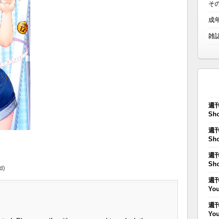
そ
成
雑
週刊
Sho
週刊
Sho
週刊
Sho
d)
週刊
You
週刊
You