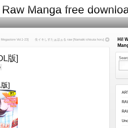
| Raw Manga free downlo
Hi! 
gastore Vol.1-23]
生イキしすたぁほぉる raw [Namaiki shisuta horu]
Mang
 [DL版]
Sear
p
DL版]
AR
RA
RA
Unc