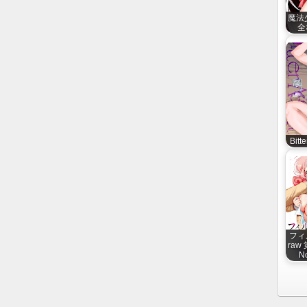
魔法
全
Bitt
フィ
raw 
No