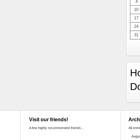
3
10
17
24
31
H
D
Visit our friends!
Arch
A few highly recommended friends...
All entr
Augu