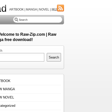
ad
ARTBOOK | MANGA | NOVEL | 雑誌
Welcome to Raw-Zip.com | Raw
a free download!
ch
Search
TBOOK
W MANGA
W NOVEL
ategorized