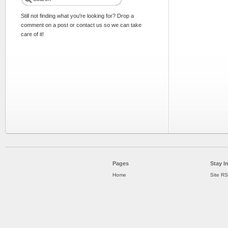
Still not finding what you're looking for? Drop a
comment on a post or contact us so we can take
care of it!
Pages
Stay I
Home
Site R