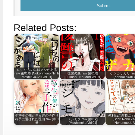
Submit
Related Posts:
のこりものにはメシがある
raw 第01巻 [Nokorimono Ni Ha
復讐の森 raw 第01巻
ケンカザカリ raw
Meshi Ga Aru Vol 01]
[Fukushu No Mori Vol 01]
[Kenkazakari V
劣等生の俺が皇女達の子作り
便利ねこ雑貨店 ra
相手に選ばれた理由 raw 第01
メシモク raw 第01巻
[Benri Neko Za
巻
[Meshimoku Vol 01]
Nekonotedo Vo