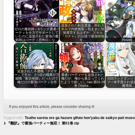
追放された転生貴族、外れス
ゼロの魔術師～Sランク勇者パ
キルで内政無双～気ままに領
ーティを全力でサポートして
地運営するはずが、スキル
いたのに追放された最強の魔
『ガチャ』のお陰で最強領地
術師はパーティ恐怖症にな…
を…
[Novel]
追放された不遇職『テイマ
ー』ですが、2つ目の職業が万
勇者パーティーを追放された
能職『配合術師』だったので
俺だが、俺から巣立ってくれ
SSSランクダンジ
俺だけの最強パーティを作
たようで嬉しい。raw 第01-09
フ一本手渡され追
り…
巻 [Yusha…
魔導師
If you enjoyed this article, please consider sharing it!
Tagged with:
Tsuiho sareta ore ga hazure gifuto hon’yaku de saikyo pati muso 
ト『翻訳』で最強パーティー無双！ 第01巻 zip