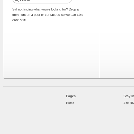
Still not finding what you're looking for? Drop a
comment on a post or contact us so we can take
care of it!
Pages
Stay I
Home
Site R