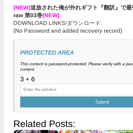
(NEW)
追放された俺が外れギフト『翻訳』で最
raw 第03巻
(NEW)
DOWNLOAD LINKS/ダウンロード:
(No Password and added recovery record)
PROTECTED AREA
This content is password-protected. Please verify with a pa
content.
Submit
Related Posts: