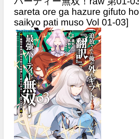
パーティー無双！raw 第01-03巻 
sareta ore ga hazure gifuto h
saikyo pati muso Vol 01-03]