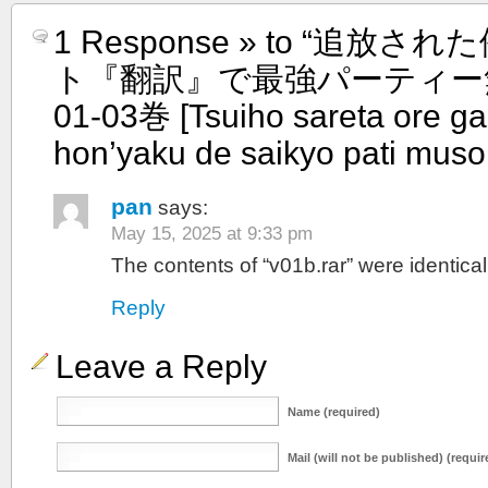
1 Response » to “追放
ト『翻訳』で最強パーティー無
01-03巻 [Tsuiho sareta ore ga
hon’yaku de saikyo pati muso
pan
says:
May 15, 2025 at 9:33 pm
The contents of “v01b.rar” were identical
Reply
Leave a Reply
Name (required)
Mail (will not be published) (requir