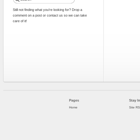
Still not finding what you're looking for? Drop a
comment on a post or contact us so we can take
care of it!
Pages
Stay I
Home
Site R