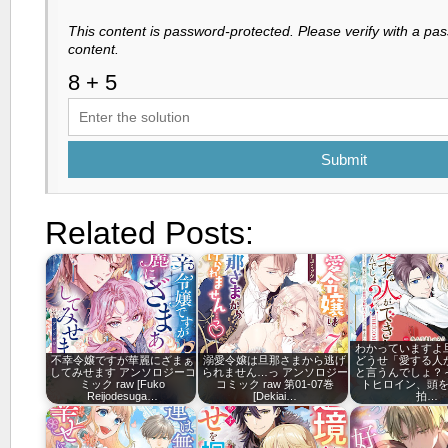
This content is password-protected. Please verify with a pa
content.
Submit
Related Posts:
わかっていますよ
不幸令嬢ですが華麗にざまぁ
溺愛令嬢は旦那さまから逃げ
どうせ「愛する人
してみせます アンソロジーコ
られません…っ アンソロジー
と言うんでしょ？
ミック raw [Fuko
コミック raw 第01-07巻
トヒロイン、頭
Reijodesuga…
[Dekiai…
拍…