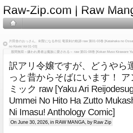
Raw-Zip.com | Raw Mang
片田舎のおっさん、剣聖になる外伝 竜双剣の軌跡 raw 第01-03巻 [Katainaka no Ossan Kensei
no Kiseki Vol 01-03]
股間無双～嫌われ勇者は魔族に愛される～ raw 第01-08巻 [Kokan Muso Kiraware Yusha wa M
訳アリ令嬢ですが、どうやら
っと昔からそばにいます！ ア
ミック raw [Yaku Ari Reijodesu
Ummei No Hito Ha Zutto Mukas
Ni Imasu! Anthology Comic]
On June 30, 2026, in
RAW MANGA
, by Raw Zip