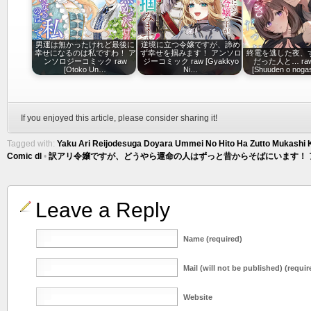
男運は無かったけれど最後に
逆境に立つ令嬢ですが、諦め
幸せになるのは私ですわ！ ア
ず幸せを掴みます！ アンソロ
終電を逃した夜、
ンソロジーコミック raw
ジーコミック raw [Gyakkyo
だった人と… raw
[Otoko Un…
Ni…
[Shuuden o noga
If you enjoyed this article, please consider sharing it!
Tagged with:
Yaku Ari Reijodesuga Doyara Ummei No Hito Ha Zutto Mukashi 
Comic dl
•
訳アリ令嬢ですが、どうやら運命の人はずっと昔からそばにいます！ アンソ
Leave a Reply
Name (required)
Mail (will not be published) (requir
Website