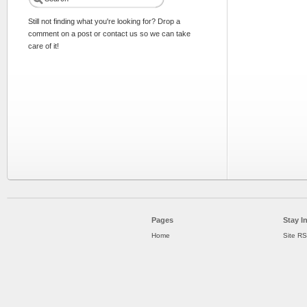
Still not finding what you're looking for? Drop a
comment on a post or contact us so we can take
care of it!
Pages
Stay I
Home
Site R