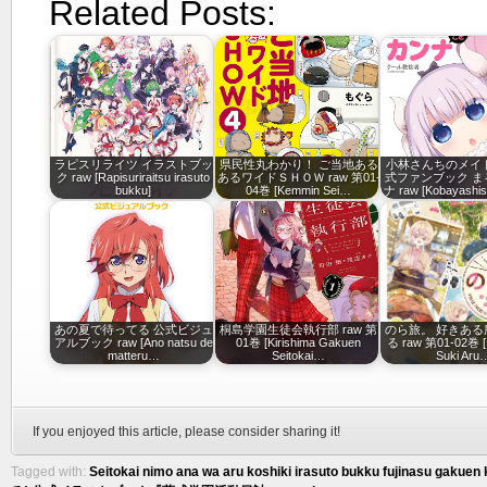
Related Posts:
ラピスリライツ イラストブッ
県民性丸わかり！ ご当地ある
小林さんちのメイ
ク raw [Rapisuriraitsu irasuto
あるワイドＳＨＯＷ raw 第01-
式ファンブック ま
bukku]
04巻 [Kemmin Sei…
ナ raw [Kobayashi
あの夏で待ってる 公式ビジュ
桐島学園生徒会執行部 raw 第
のら旅。 好きある
アルブック raw [Ano natsu de
01巻 [Kirishima Gakuen
る raw 第01-02巻 [N
matteru…
Seitokai…
Suki Aru
If you enjoyed this article, please consider sharing it!
Tagged with:
Seitokai nimo ana wa aru koshiki irasuto bukku fujinasu gakuen 