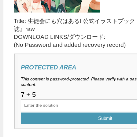
Title: 生徒会にも穴はある! 公式イラストブ
誌』raw
DOWNLOAD LINKS/ダウンロード:
(No Password and added recovery record)
PROTECTED AREA
This content is password-protected. Please verify with a pa
content.
Submit