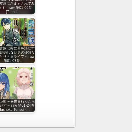
立派にざまぁされてみ
す！raw 第01-06巻
[Tensei…
貴族は異世界を謳歌す
～結婚しない男の優雅な
とりさまライフ～ raw
第01-07巻…
転生 ～異世界行ったら
す～ raw 第01-24巻
Mushoku Tensei -…