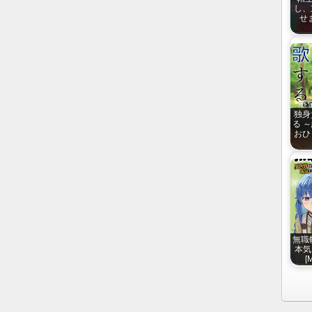
し、
せま
独身
る 
おひ
無職
本気だ
[