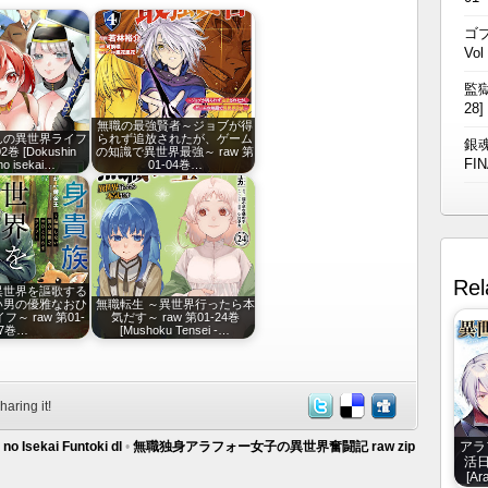
ゴブ
Vol
監獄
28]
無職の最強賢者～ジョブが得
んの異世界ライフ
られず追放されたが、ゲーム
銀魂
2巻 [Dokushin
の知識で異世界最強～ raw 第
FIN
 no isekai…
01-04巻…
Rel
異世界を謳歌する
い男の優雅なおひ
無職転生 ～異世界行ったら本
～ raw 第01-
気だす～ raw 第01-24巻
07巻…
[Mushoku Tensei -…
haring it!
アラ
o Isekai Funtoki dl
•
無職独身アラフォー女子の異世界奮闘記 raw zip
活日
[Ar