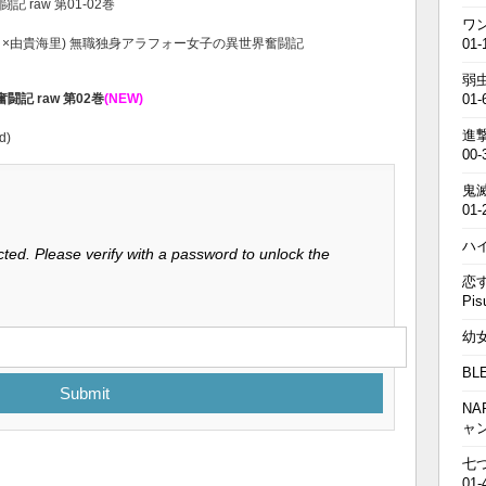
 raw 第01-02巻
ワン
と×由貴海里) 無職独身アラフォー女子の異世界奮闘記
01-
弱虫
記 raw 第02巻
(NEW)
01-
進撃の
d)
00-
鬼滅の
01-
ハイキ
ted. Please verify with a password to unlock the
恋す
Pis
幼女戦
BL
Submit
NA
ャ
七つの
01-