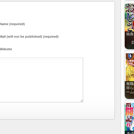
Name (required)
独身
Mail (will not be published) (required)
[
Website
無職
得ら
ーム
転