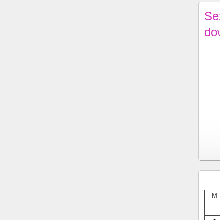
Se
do
M