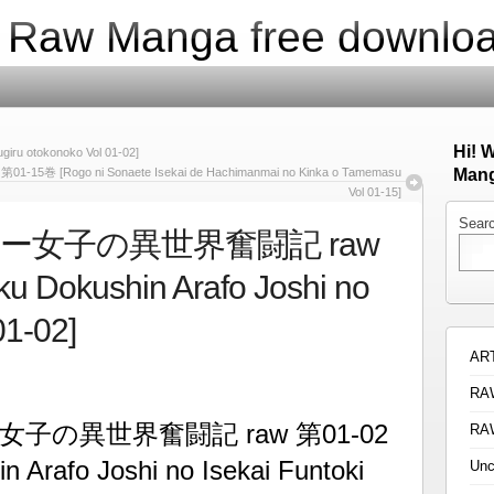
| Raw Manga free downlo
Hi! 
 otokonoko Vol 01-02]
go ni Sonaete Isekai de Hachimanmai no Kinka o Tamemasu
Mang
Vol 01-15]
Sear
ー女子の異世界奮闘記 raw
 Dokushin Arafo Joshi no
01-02]
AR
RA
の異世界奮闘記 raw 第01-02
RA
 Arafo Joshi no Isekai Funtoki
Unc