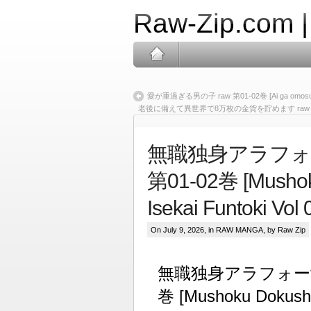
Raw-Zip.com 
愛が重過ぎる男の子 raw 第01-02巻 [Ai ga omosugiru
老後に備えて異世界で8万枚の金貨を貯めます raw 第01-15巻 [Ro
無職独身アラフォ
第01-02巻 [Mushoku
Isekai Funtoki Vol 
On July 9, 2026, in
RAW MANGA
, by Raw Zip
無職独身アラフォー女子
巻 [Mushoku Dokushin