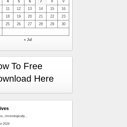
4
5
6
7
8
9
11
12
13
14
15
16
18
19
20
21
22
23
25
26
27
28
29
30
« Jul
ow To Free
ownload Here
ives
ies, chronologically...
st 2026