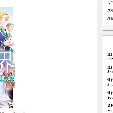
そ
成
雑
週刊
Sho
週刊
Sho
週刊
Sho
週刊
You
週刊
You