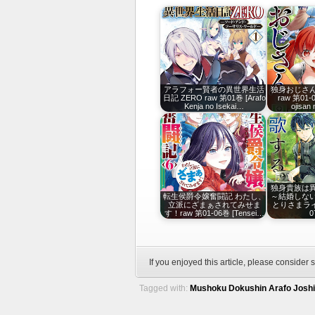
アラフォー賢者の異世界生活
独身おじさ
日記 ZERO raw 第01巻 [Arafo
raw 第01-0
Kenja no Isekai…
ojisan
独身貴族は
転生侯爵令嬢奮闘記 わたし、
～結婚しな
立派にざまぁされてみせま
とりさまライフ
す！raw 第01-06巻 [Tensei…
If you enjoyed this article, please consider s
Tagged with:
Mushoku Dokushin Arafo Joshi n