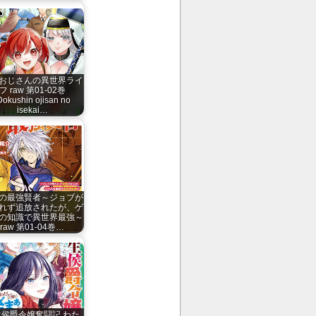
おじさんの異世界ライ
フ raw 第01-02巻
Dokushin ojisan no
isekai…
の最強賢者～ジョブが
れず追放されたが、ゲ
の知識で異世界最強～
raw 第01-04巻…
生侯爵令嬢奮闘記 わた