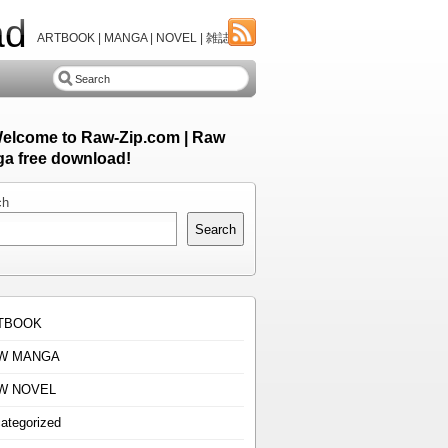
ad
ARTBOOK | MANGA | NOVEL | 雑誌
Welcome to Raw-Zip.com | Raw
a free download!
ch
Search
TBOOK
W MANGA
W NOVEL
ategorized