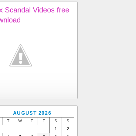
x Scandal Videos free
wnload
AUGUST 2026
T
W
T
F
S
S
1
2