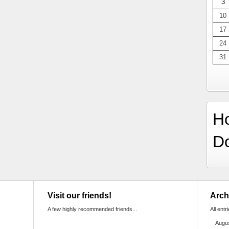
3
10
17
24
31
H
D
Visit our friends!
Arch
A few highly recommended friends...
All entr
Augu