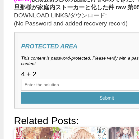
旦那様が家庭内ストーカーと化した件 raw 第0
DOWNLOAD LINKS/ダウンロード:
(No Password and added recovery record)
PROTECTED AREA
This content is password-protected. Please verify with a pa
content.
Submit
Related Posts: