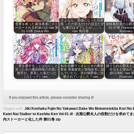
さよなら、英雄になった旦那
世界を救った最強勇者にスト
様 ～ただ祈るだけの役立たず
屋根裏部屋の公爵夫人
ーカーされる村娘の話 raw 第
な妻のはずでしたが……～
01-07巻 [Yaneura
01-03巻 [Sekai Wo…
raw 第01巻…
Koshaku
「君を愛することはない」と
転生令嬢ヴィオレッタの農業
捨てられ公爵夫人
言った氷の魔術師様の片思い
革命 美食探究と領地改革に励
生活をお望みの
相手が、変装した私だった
んでいたら、氷の侯爵様に溺
@COMIC raw 第
（コミック）raw…
愛されていました？raw…
[Suterar
If you enjoyed this article, please consider sharing it!
Tagged with:
Jiki Koshaku Fujin No Yakuwari Dake Wo Motometekita Kori No
Katei Nai Stalker to Kashita Ken Vol 01 dl
•
次期公爵夫人の役割だけを求めてき
内ストーカーと化した件 第01巻 zip