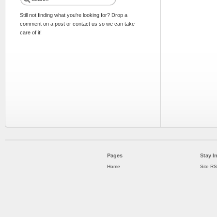
Still not finding what you're looking for? Drop a
comment on a post or contact us so we can take
care of it!
Pages
Stay I
Home
Site R