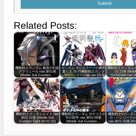
Submit
Related Posts:
機動戦士ガンダム 銀灰の幻影
ガンダム モビルスーツの教科
機動戦士ガンダムさん
グラヴュール raw 第01巻
書 C.E.70-75機動戦士ガンダ
01-23巻 [Mobil
[Mobile Suit Gundam…
ムSEEDシリーズ編 raw [DL版]
GUNDAM-san Vol
機動戦士ガンダムエイト raw
機動戦士ガンダム ポケットの
機動戦士Vガンダム
第01-02巻 [Mobile Suit
中の戦争 raw 第01-05巻
ロ・ヘンリーク
Gundam Eight Vol 01-02]
[Mobile Suit Gundam…
raw 第01-02巻 [Mob