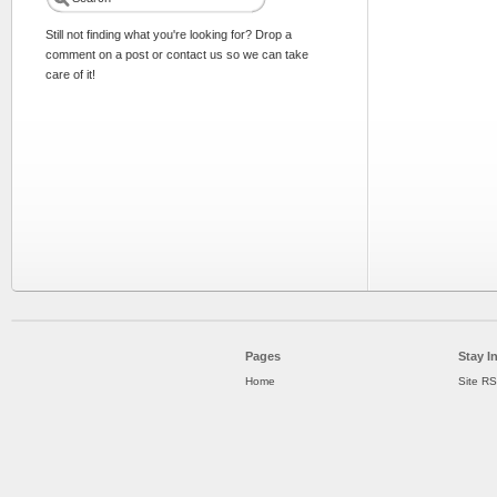
Still not finding what you're looking for? Drop a
comment on a post or contact us so we can take
care of it!
Pages
Stay I
Home
Site R