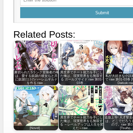
Submit
Related Posts:
裏切られたSランク冒険者の俺
異世界でチート能力を手にし
は、愛する奴隷の彼女らと共
た俺は、現実世界をも無双す
私が大好きな小説
に奴隷だけのハーレムギルド
る ガールズサイド raw 第01-
で raw 第01-03巻 [W
を作る raw…
03巻…
Daisuki n
異世界でチート能力を手にし
追放上等! 天才聖
た俺は、現実世界をも無双す
は、どこでだろう
る ～レベルアップは人生を変
ので。raw 第0
[Novel]…
えた～raw…
[Tsuiho