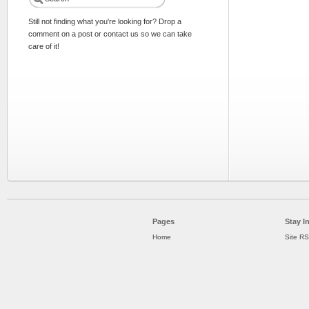
Still not finding what you're looking for? Drop a
comment on a post or contact us so we can take
care of it!
Pages
Stay I
Home
Site R