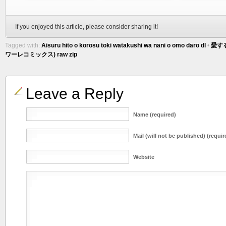
If you enjoyed this article, please consider sharing it!
Tagged with:
Aisuru hito o korosu toki watakushi wa nani o omo daro dl
•
愛す
ワーレコミックス) raw zip
Leave a Reply
Name (required)
Mail (will not be published) (requir
Website