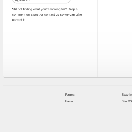
Still not finding what you're looking for? Drop a
comment on a post or contact us so we can take
care of it!
Pages
Stay I
Home
Site R