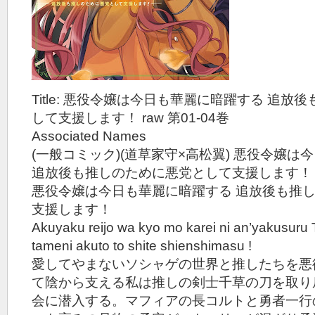
Title: 悪役令嬢は今日も華麗に暗躍する 追
して支援します！ raw 第01-04巻
Associated Names
(一般コミック)(道草家守×高松翼) 悪役令嬢
追放後も推しのために悪党として支援します！
悪役令嬢は今日も華麗に暗躍する 追放後も推
支援します！
Akuyaku reijo wa kyo mo karei ni an’yakusuru
tameni akuto to shite shienshimasu !
愛してやまないソシャゲの世界と推したちを悪
て陰から支える私は推しの剣士千草の刀を取り
会に潜入する。マフィアの長コルトと勇者一行