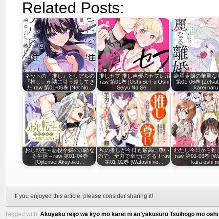
Related Posts:
ネットの『推し』とリアルの
推しセフ 推し声優のセフレ沼
絶望令嬢の華麗なる
『推し』が隣に引っ越してき
raw 第01巻 [Oshi Se Fu Oshi
第01-06巻 [Zetsubo
た raw 第01-06巻 [Net No…
Seiyu No Se…
karei nar
おじ転生～悪役令嬢の加齢な
私の推しが今日も最高に尊い
わたし今日から推
る生活～raw 第01-04巻
ので、全力で幸せにする！raw
raw 第01-03巻 [Wa
[Ojitensei Akuyaku…
第01-02巻 [Watashi no…
kara oshi 
If you enjoyed this article, please consider sharing it!
Tagged with:
Akuyaku reijo wa kyo mo karei ni an’yakusuru Tsuihogo mo oshi 