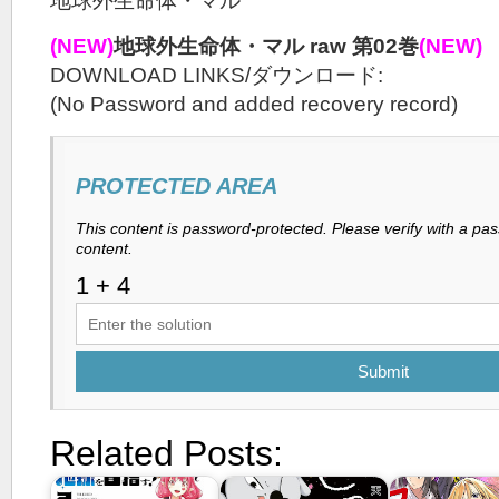
地球外生命体・マル
(NEW)
地球外生命体・マル raw 第02巻
(NEW)
DOWNLOAD LINKS/ダウンロード:
(No Password and added recovery record)
PROTECTED AREA
This content is password-protected. Please verify with a pa
content.
Submit
Related Posts: