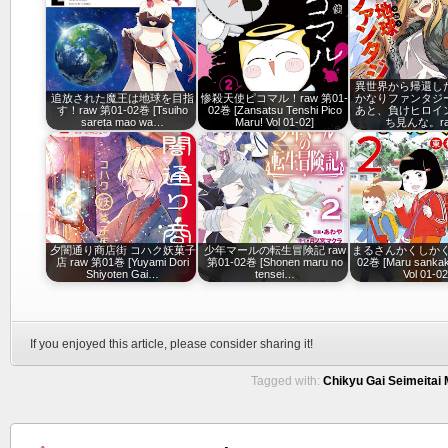
異世界から帰還し
追放された魔王は地球を目指
惨殺天使ピコマル！raw 第01-
かなりファンタジ
す！raw 第01-02巻 [Tsuiho
02巻 [Zansatsu Tenshi Pico
あと、負けヒロイ
sareta mao wa…
Maru! Vol 01-02]
ち見んな。r
夕闇通り商店街 コハク妖菓子
少年マールの転生冒険記 raw
まるさんかくしかく r
店 raw 第01巻 [Yuyami Dori
第01-02巻 [Shonen maru no
02巻 [Maru sankak
Shiyoten Gai…
tensei…
Vol 01-02
If you enjoyed this article, please consider sharing it!
Tagged with:
Chikyu Gai Seimeitai 