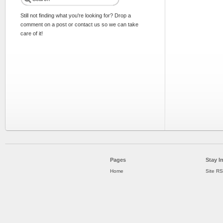
Still not finding what you're looking for? Drop a
comment on a post or contact us so we can take
care of it!
Pages
Stay I
Home
Site R