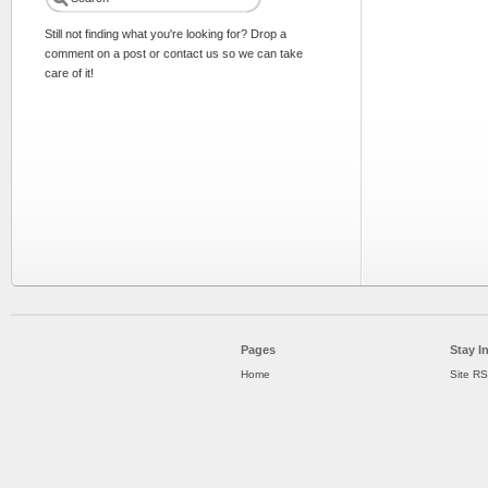
Still not finding what you're looking for? Drop a
comment on a post or contact us so we can take
care of it!
Pages
Stay I
Home
Site R