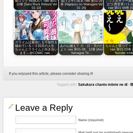
猿ロック REBOOT raw 第01-
逃げ上手の若君 raw 第01-26
シリアルキラー異
10巻 [Saru Rock Reboot Vol
巻 [Nigejozu no Wakagimi Vol
立つ 異世界バト
01-10]
01-26]
raw 第01-09巻 [S
スライムは最強たる可能性を
秘めている～２回目の人生、
あの山越えて 日・日・天のた
ちゃんと呪ってイ
ちゃんとスライムと向き合い
より raw 第01-08、12巻 [Ano
raw 第01-03巻 [
ます～@COMIC raw…
Yamagoe Te…
Norotte Ich
If you enjoyed this article, please consider sharing it!
Tagged with:
Sakukara chanto mitete ne dl
•
Leave a Reply
Name (required)
Mail (will not be published) (requir