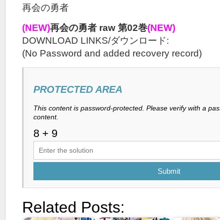
再会の勇者
(NEW)
再会の勇者 raw 第02巻
(NEW)
DOWNLOAD LINKS/ダウンロード:
(No Password and added recovery record)
PROTECTED AREA
This content is password-protected. Please verify with a pa
content.
Submit
Related Posts: