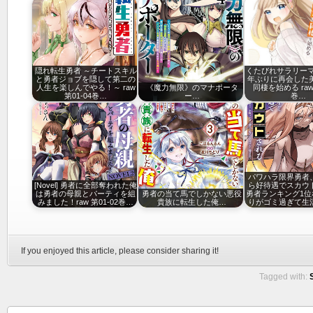
隠れ転生勇者 ～チートスキル
くたびれサラリーマ
と勇者ジョブを隠して第二の
年ぶりに再会した美
人生を楽しんでやる！～ raw
《魔力無限》のマナポータ
同棲を始める raw 
第01-04巻…
ー…
巻…
パワハラ限界勇者
[Novel] 勇者に全部奪われた俺
ら好待遇でスカウ
は勇者の母親とパーティを組
勇者の当て馬でしかない悪役
勇者ランキング1位
みました！raw 第01-02巻…
貴族に転生した俺…
りがゴミ過ぎて生
If you enjoyed this article, please consider sharing it!
Tagged with: