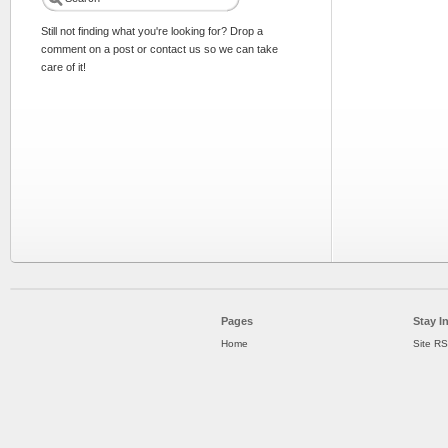
Still not finding what you're looking for? Drop a
comment on a post or contact us so we can take
care of it!
Pages
Stay I
Home
Site R