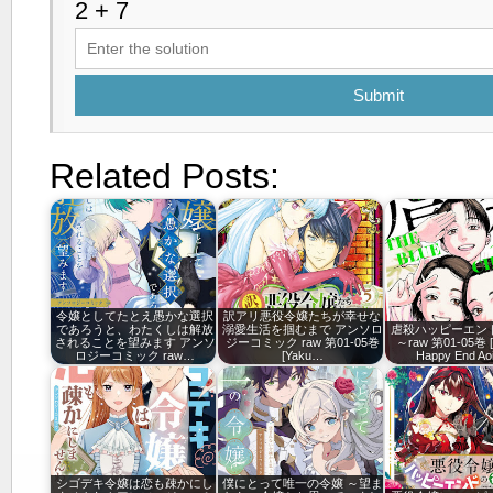
Submit
Related Posts:
令嬢としてたとえ愚かな選択
訳アリ悪役令嬢たちが幸せな
であろうと、わたくしは解放
溺愛生活を掴むまで アンソロ
虐殺ハッピーエン
されることを望みます アンソ
ジーコミック raw 第01-05巻
～raw 第01-05巻 
ロジーコミック raw…
[Yaku…
Happy End Ao
シゴデキ令嬢は恋も疎かにし
僕にとって唯一の令嬢 ～望ま