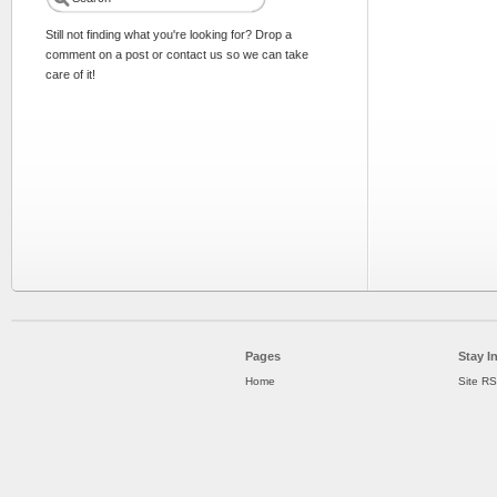
Still not finding what you're looking for? Drop a
comment on a post or contact us so we can take
care of it!
Pages
Stay I
Home
Site R