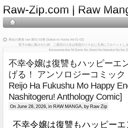
Raw-Zip.com | Raw Mang
再会の勇者 raw 第01-02巻 [Saikai no Yusha Vol 01-02]
双子の妹に殺された姉、二度目の人生は初恋のイケおじ王弟にフルベットします！ raw 第0
Korosareta Ane Ni Dome No Jinsei Ha Hatsukoi No Ike Oji
不幸令嬢は復讐もハッピーエ
げる！ アンソロジーコミック raw
Reijo Ha Fukushu Mo Happy E
Nashitogeru! Anthology Comic]
On June 28, 2026, in
RAW MANGA
, by Raw Zip
不幸令嬢は復讐もハッピーエ