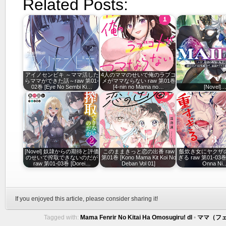
Related Posts:
アイノセンビキ ～ママ活した
4人のママのせいで俺のラブコ
らママができた話～raw 第01-
メがママならない raw 第01巻
02巻 [Eye No Sembi Ki…
[4-nin no Mama no…
[Novel]
[Novel] 奴隷からの期待と評価
このままきっと恋の出番 raw
飯炊き女にヤクザ
のせいで搾取できないのだが
第01巻 [Kono Mama Kit Koi No
ぎる raw 第01-03巻 [
raw 第01-03巻 [Dorei…
Deban Vol 01]
Onna Ni
If you enjoyed this article, please consider sharing it!
Tagged with:
Mama Fenrir No Kitai Ha Omosugiru! dl
•
ママ（フェ