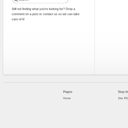
Still not finding what you're looking for? Drop a
comment on a post or contact us so we can take
care of it!
Pages
Stay I
Home
Site R