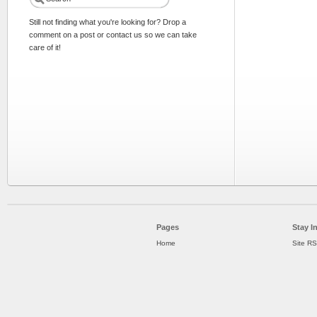
Still not finding what you're looking for? Drop a
comment on a post or contact us so we can take
care of it!
Pages
Stay I
Home
Site R