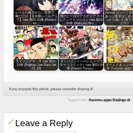
レベルの概念がない世界で、
[Novel] はらぺ
俺だけが【全自動レベルアッ
僕のヒーローアカデミア チー
あっぷ食堂はじめま
プ】raw 第01-03巻 [Reberu
ムアップミッション raw 第01-
っかり抜いた包丁
no…
08巻 [Boku no Hiro…
た!?～…
ライジングサンＲ raw 第01-
ダンジョン＋ハーレム＋マス
18巻 [Raijingu San Raru Vol
ター（コミック）raw 第01-04
すたんどあっぷ raw
01-18]
巻 [Danjon Purasu…
巻 [Sutando appu V
If you enjoyed this article, please consider sharing it!
Tagged with:
Haremu appu Raijingu dl
•
Leave a Reply