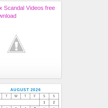
x Scandal Videos free
wnload
AUGUST 2026
T
W
T
F
S
S
1
2