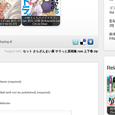
ゴブ
Vol
小林さんちのメイドラゴン
監獄
I raw 第01-07
raw 第01-19巻 [Kobayashi-san
t II Vol 01-07]
Chi no Maid…
28]
銀魂
FIN
haring it!
Tagged with:
セット さらざんまい展 サラっと原画集 raw 上下巻 zip
Rel
Name (required)
Mail (will not be published) (required)
Website
戦争
[Se