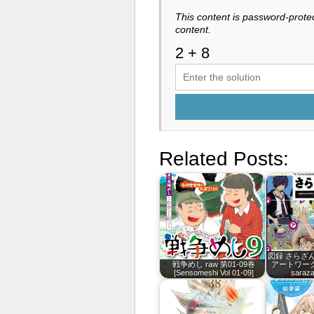
This content is password-protec
content.
Related Posts:
図録 さらざ
戦争めし raw 第01-09巻
アートワークス 
[Sensomeshi Vol 01-09]
saraz