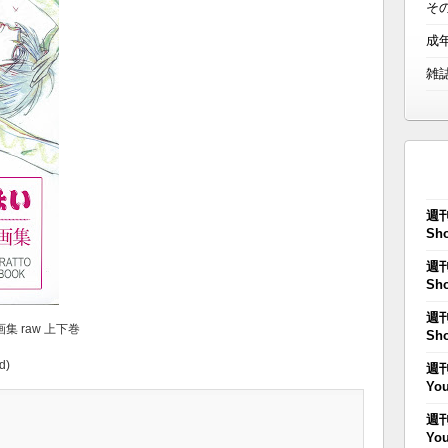
そ
成
雑
週刊
Sho
週刊
Sho
週刊
画集 raw 上下巻
Sho
d)
週刊
You
週刊
You