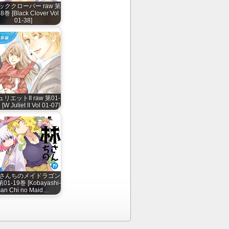
ッククローバー raw 第
8巻 [Black Clover Vol
01-38]
リエットII raw 第01-
[W Juliet II Vol 01-07]
さんちのメイドラゴン
第01-19巻 [Kobayashi-
san Chi no Maid…