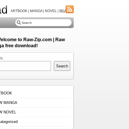
ad
ARTBOOK | MANGA | NOVEL | 雑誌
Welcome to Raw-Zip.com | Raw
a free download!
ch
Search
TBOOK
W MANGA
W NOVEL
ategorized