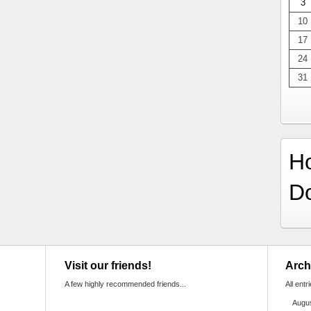
3
10
17
24
31
H
D
Visit our friends!
Arch
A few highly recommended friends...
All entr
Augu