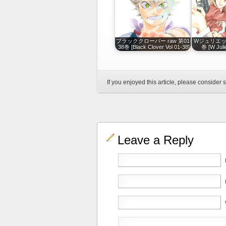
ブラッククローバー raw 第01-
WジュリエットI
38巻 [Black Clover Vol 01-38]
巻 [W Julie
If you enjoyed this article, please consider s
Leave a Reply