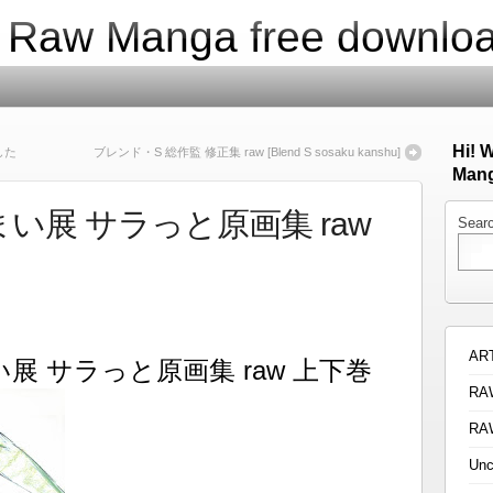
| Raw Manga free downlo
Hi! 
した
ブレンド・S 総作監 修正集 raw [Blend S sosaku kanshu]
Mang
い展 サラっと原画集 raw
Sear
AR
展 サラっと原画集 raw 上下巻
RA
RA
Unc