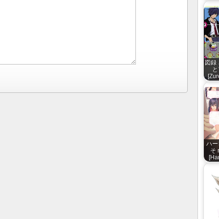
図録
と
[Zu
ハー
そ 
[Ha