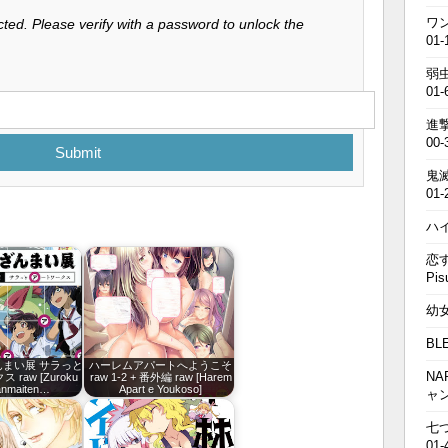
ワン
ted. Please verify with a password to unlock the
01-
弱虫
01-
進撃の
00-
Submit
鬼滅の
01-
ハイキ
恋す
Pis
幼女戦
BL
んまい展 サラっと
ハーレムアパートへようこそ
NA
raw [Zuroku
raw 1-2 + 番外編 raw [Harem
anmaiten…
Apart e Youkoso]
ャ
七つの
01-