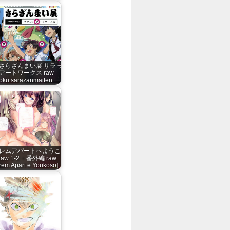
 さらざんまい展 サラっ
アートワークス raw
roku sarazanmaiten…
レムアパートへようこ
raw 1-2 + 番外編 raw
rem Apart e Youkoso]