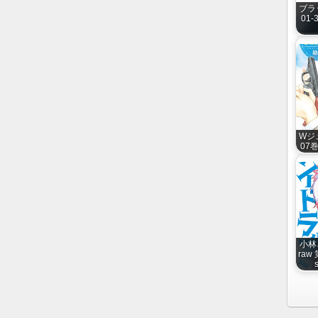
ブラ
01-3
Wジュ
07巻 
小林
raw 