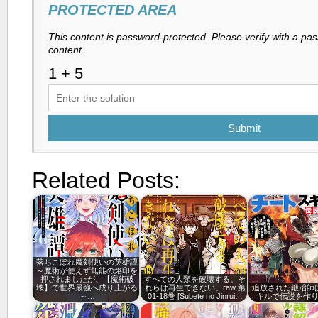
PROTECTED AREA
This content is password-protected. Please verify with a pa
content.
Submit
Related Posts:
落ちこぼれ魔剣使いの英雄譚
～魔術が使えず無能の烙印を
押されましたが、【魔術破
すべての人類を破壊する。そ
壊】で世界最強へ成り上がる
れらは再生できない。raw 第
追放された鍛冶師
～…
01-18巻 [Subete no Jinrui…
キルで伝説を作