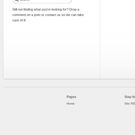
Still not finding what you're looking for? Drop a
comment on a post or contact us so we can take
care of it!
Pages
Stay I
Home
Site R