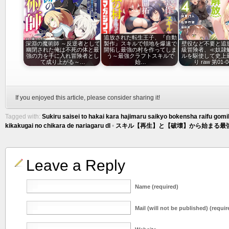
追放された転生王子、『自動
深淵の魔術師 ～反逆者として
製作』スキルで領地を爆速で
壁役など不要と追
幽閉された俺は不死の体と最
開拓し最強の村を作ってしま
級冒険者、≪奴隷
強の力を手に入れ冒険者とし
う～最強クラフトスキルで
ルを駆使して史上
て成り上がる～…
始…
り raw 第01-
If you enjoyed this article, please consider sharing it!
Tagged with:
Sukiru saisei to hakai kara hajimaru saikyo bokensha raifu gomih
kikakugai no chikara de nariagaru dl
•
スキル【再生】と【破壊】から始まる最強冒
Leave a Reply
Name (required)
Mail (will not be published) (requir