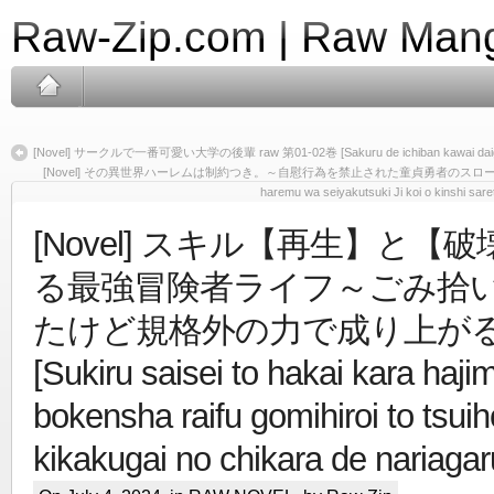
Raw-Zip.com | Raw Mang
[Novel] サークルで一番可愛い大学の後輩 raw 第01-02巻 [Sakuru de ichiban kawai daigaku
[Novel] その異世界ハーレムは制約つき。～自慰行為を禁止された童貞勇者のスローライフ～ ra
haremu wa seiyakutsuki Ji koi o kinshi saret
[Novel] スキル【再生】と【
る最強冒険者ライフ～ごみ拾
たけど規格外の力で成り上がる！
[Sukiru saisei to hakai kara haji
bokensha raifu gomihiroi to tsui
kikakugai no chikara de nariagar