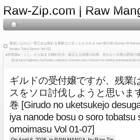
Raw-Zip.com | Raw Mang
素直になれない雪乙女は眠れる竜騎士に甘くとかされる raw 第01巻 [Sunao Ni Narenai Yuki O
Amaku Toka Sareru Vol 01]
●特装版●「くじ」から始まる婚約生活～厳正なる抽選の結果、笑わない次期公爵様の婚約者
[Kuji kara hajimaru kon’yaku seikatsu Gensei naru chusen no kekka warawanai jiki
ギルドの受付嬢ですが、残業
スをソロ討伐しようと思います ra
巻 [Girudo no uketsukejo desug
iya nanode bosu o soro tobatsu 
omoimasu Vol 01-07]
On April 6, 2026, in
RAW MANGA
, by Raw Zip