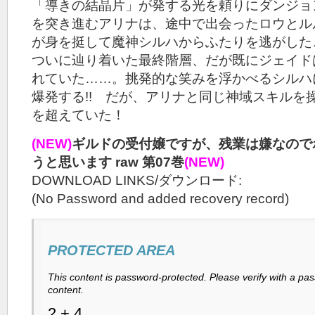
「導きの結晶片」が発する光を頼りにダンジョ
を突き進むアリナは、途中で出会ったロウとル
が身を挺して魔神シルハからふたりを逃がした
ついに辿り着いた最終階層、だが既にジェイド
れていた……。挑発的な笑みを浮かべるシルハ
爆発する!! だが、アリナと同じ神域スキルを
を超えていた！
(NEW)
ギルドの受付嬢ですが、残業は嫌なので
うと思います raw 第07巻
(NEW)
DOWNLOAD LINKS/ダウンロード:
(No Password and added recovery record)
PROTECTED AREA
This content is password-protected. Please verify with a pa
content.