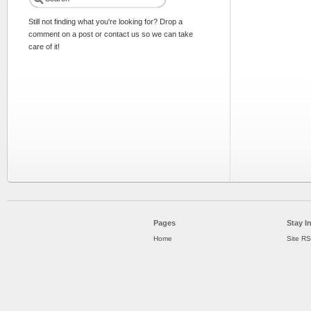
Still not finding what you're looking for? Drop a
comment on a post or contact us so we can take
care of it!
Pages
Stay I
Home
Site R