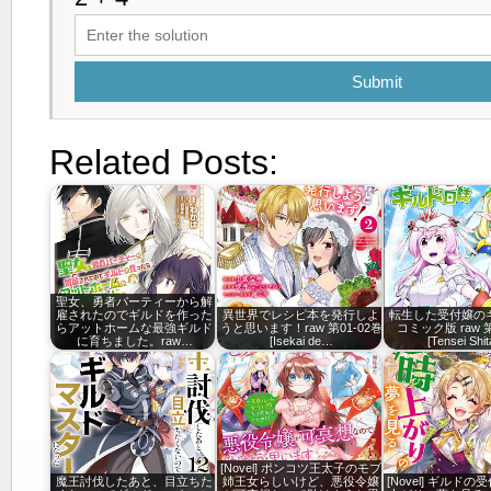
Submit
Related Posts:
聖女、勇者パーティーから解
雇されたのでギルドを作った
異世界でレシピ本を発行しよ
転生した受付嬢の
らアットホームな最強ギルド
うと思います！raw 第01-02巻
コミック版 raw 第
に育ちました。raw…
[Isekai de…
[Tensei Shi
[Novel] ポンコツ王太子のモブ
魔王討伐したあと、目立ちた
姉王女らしいけど、悪役令嬢
[Novel] ギルド