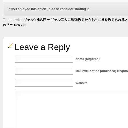
If you enjoyed this article, please consider sharing it!
Tagged with:
ギャル’sH紀行 〜ギャル二人に勉強教えたらお礼にHを教えられる
ね？〜 raw zip
Leave a Reply
Name (required)
Mail (will not be published) (requir
Website