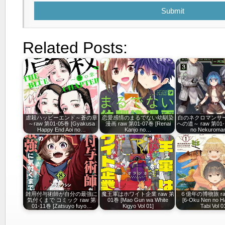
Submit
Related Posts:
虐殺ハッピーエンド～蒼の章
恋愛感情のまるでない幼馴染
白のネクロマンサー
～raw 第01-05巻 [Gyakusa
漫画 raw 第01-07巻 [Renai
への道～ raw 第01-1
Happy End Aoi no…
Kanjo no…
no Nekurom
雑用付与術師が自分の最強に
魔王軍はホワイト企業 raw 第
６億年の博物旅 ra
気付くまで コミック raw 第
01巻 [Mao Gun wa White
[6-Oku Nen no H
01-11巻 [Zatsuyo fuyo…
Kigyo Vol 01]
Tabi Vol 0