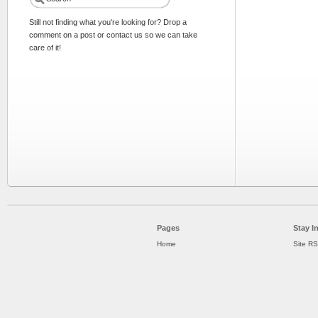
Still not finding what you're looking for? Drop a
comment on a post or contact us so we can take
care of it!
Pages
Stay I
Home
Site R