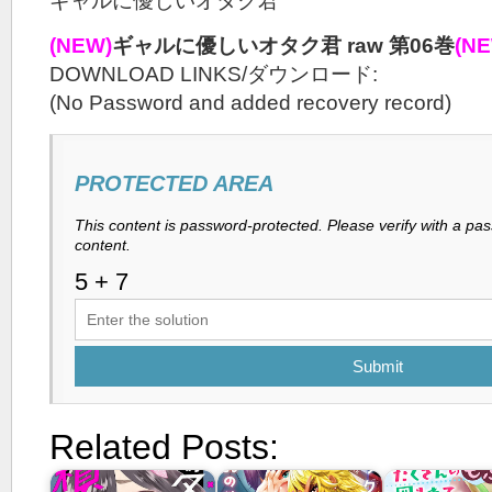
ギャルに優しいオタク君
(NEW)
ギャルに優しいオタク君 raw 第06巻
(N
DOWNLOAD LINKS/ダウンロード:
(No Password and added recovery record)
PROTECTED AREA
This content is password-protected. Please verify with a pa
content.
Submit
Related Posts: