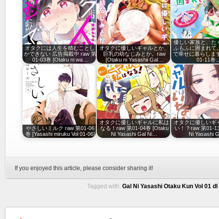
優しい家族と、た
オタクには人生を積むことし
オタクに優しいギャルとか、
ふもふに囲まれて
かできない 広告掲載中 raw 第
巨乳の幼なじみとか。raw
で幸せに暮らします～
01-03巻 [Otaku ni wa…
[Otaku ni Yasashii Gal…
01-11巻
オタクに優しいギャルに私は
オタクに優しいギ
やさしいミルク raw 第01-06
なる！raw 第01-04巻 [Otaku
い！？raw 第01-13
巻 [Yasashi miruku Vol 01-06]
Ni Yasashi Gal Ni…
Ni Yasashi 
If you enjoyed this article, please consider sharing it!
Tagged with:
Gal Ni Yasashi Otaku Kun Vol 01 dl