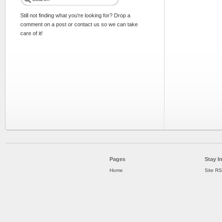
Still not finding what you're looking for? Drop a
comment on a post or contact us so we can take
care of it!
Pages
Stay I
Home
Site R