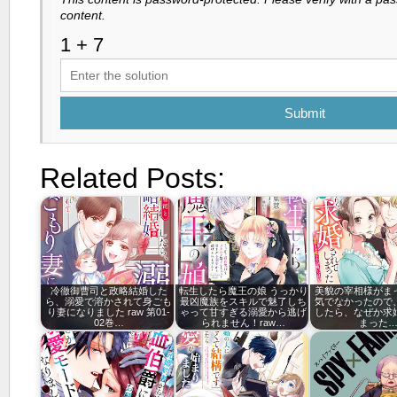
content.
Submit
Related Posts:
冷徹御曹司と政略結婚した
転生したら魔王の娘 うっかり
美貌の宰相様がま
ら、溺愛で溶かされて身ごも
最凶魔族をスキルで魅了しち
気でなかったので
り妻になりました raw 第01-
ゃって甘すぎる溺愛から逃げ
したら、なぜか求
02巻…
られません！raw…
まった