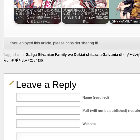
元婚約者から逃げるため吸血
政略結婚の夫に「愛さなくて
伯爵に恋人のフリをお願いし
結構です」と宣言したら溺愛
たら、なぜか溺愛モードにな
が始まりました raw 第01-02
りました raw…
巻…
SPY×FAMILY raw
If you enjoyed this article, please consider sharing it!
Tagged with:
Gal ga Silvanian Family wo Dekiai shitara. #Galvania dl
•
ギャル
ら。＃ギャルバニア zip
Leave a Reply
Name (required)
Mail (will not be published) (requir
Website