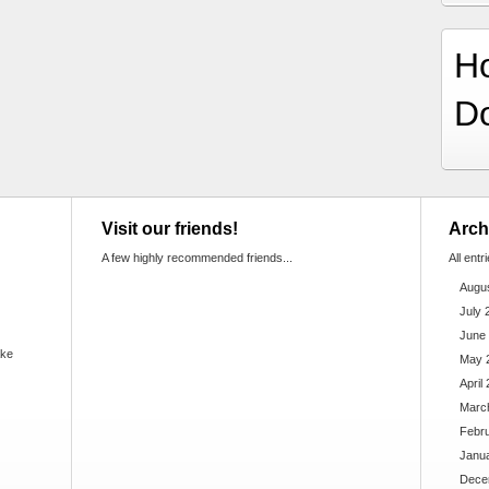
H
D
Visit our friends!
Arch
A few highly recommended friends...
All entr
Augu
July 
June
ake
May 
April
Marc
Febr
Janu
Dece