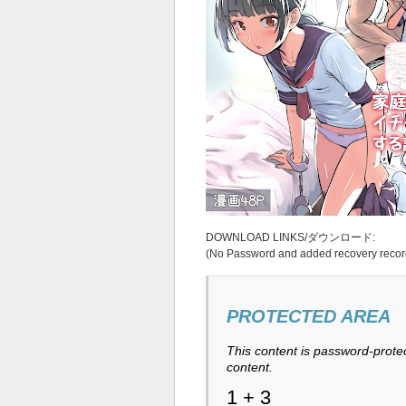
DOWNLOAD LINKS/ダウンロード:
(No Password and added recovery recor
PROTECTED AREA
This content is password-protec
content.