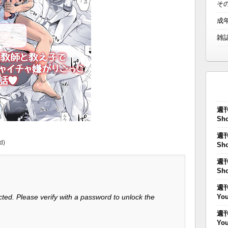
そ
成
雑
週刊
Sho
週刊
d)
Sho
週刊
Sho
週刊
ted. Please verify with a password to unlock the
You
週刊
You