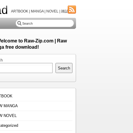
ad
ARTBOOK | MANGA | NOVEL | 雑誌
Welcome to Raw-Zip.com | Raw
a free download!
ch
Search
TBOOK
W MANGA
W NOVEL
ategorized