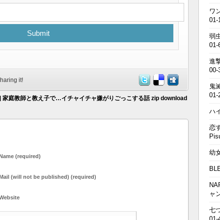
ワン
01-
Submit
弱虫
01-
進撃の
00-
haring it!
鬼滅の
01-
)] 家庭教師と教え子で…イチャイチャ嫌がりごっこする話 zip download
ハイキ
恋す
Pis
幼女戦
Name (required)
BL
Mail (will not be published) (required)
NA
ャ
Website
七つの
01-