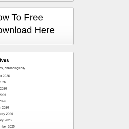
ow To Free
ownload Here
ives
ies, chronologically...
st 2026
2026
 2026
2026
 2026
h 2026
uary 2026
ary 2026
mber 2025