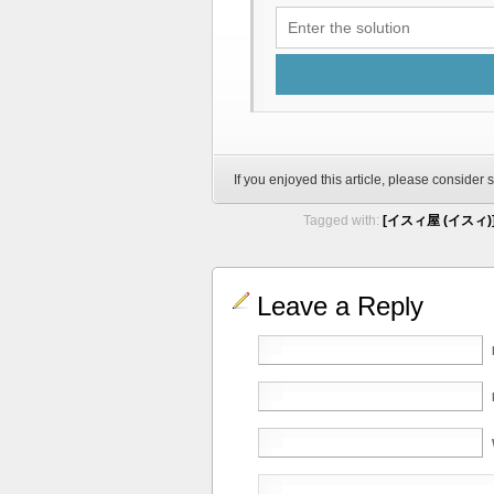
If you enjoyed this article, please consider s
Tagged with:
[イスィ屋 (イスィ
Leave a Reply