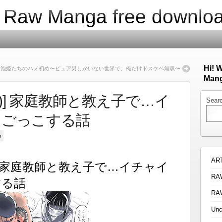
| Raw Manga free downlo
Hi! 
] 泡姫たちのハメ初め〜ピュア男しかいない世界で、俺だけドスケベ無双〜
Mang
ィ)] 家庭教師と教え子で…イ
Sear
りごっこする話
p
AR
)] 家庭教師と教え子で…イチャイ
RA
する話
RA
Unc