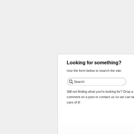
Looking for something?
Use the form below to search the site:
Still not finding what you're looking for? Drop a
comment on a post or contact us so we can t
care of it!