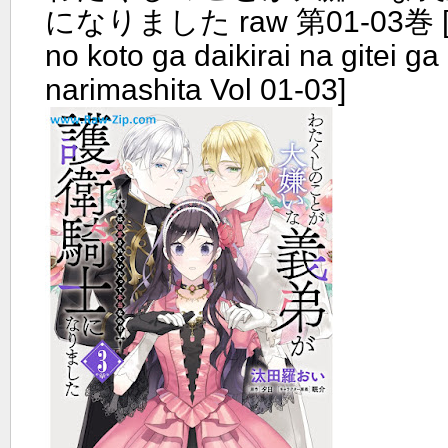
になりました raw 第01-03巻 [W
no koto ga daikirai na gitei ga 
narimashita Vol 01-03]