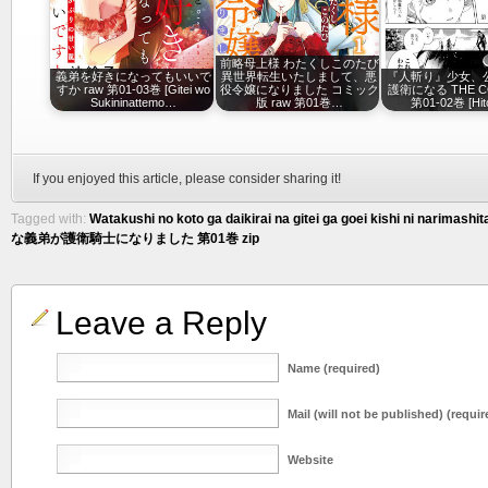
前略母上様 わたくしこのたび
義弟を好きになってもいいで
異世界転生いたしまして、悪
『人斬り』少女、
すか raw 第01-03巻 [Gitei wo
役令嬢になりました コミック
護衛になる THE CO
Sukininattemo…
版 raw 第01巻…
第01-02巻 [Hit
If you enjoyed this article, please consider sharing it!
Tagged with:
Watakushi no koto ga daikirai na gitei ga goei kishi ni narimashita
な義弟が護衛騎士になりました 第01巻 zip
Leave a Reply
Name (required)
Mail (will not be published) (requir
Website