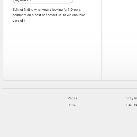
Still not finding what you're looking for? Drop a
comment on a post or contact us so we can take
care of it!
Pages
Stay I
Home
Site R