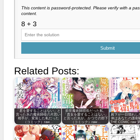
This content is password-protected. Please verify with a pa
content.
Submit
Related Posts:
「君を愛することはない」と
前世魔術師団長だった私、
言った氷の魔術師様の片思い
「貴女を愛することはない」
殿下が一目惚れし
相手が、変装した私だった
と言った夫が、かつての部下
体はあなたの護衛
（コミック）raw…
（コミック）raw…
THE COMIC raw 