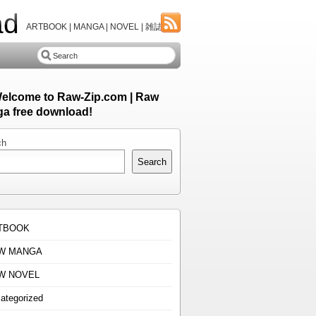
ad
ARTBOOK | MANGA | NOVEL | 雑誌
Welcome to Raw-Zip.com | Raw
a free download!
ch
Search
TBOOK
W MANGA
W NOVEL
ategorized