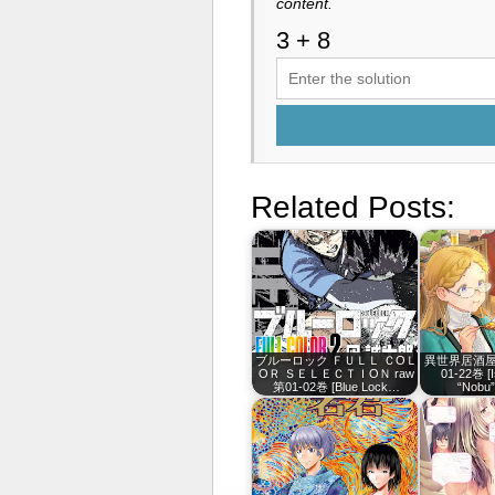
content.
Related Posts:
ブルーロック ＦＵＬＬ ＣОＬ
異世界居酒屋「
ОＲ ＳＥＬＥＣＴＩОＮ raw
01-22巻 [I
第01-02巻 [Blue Lock…
“Nobu”