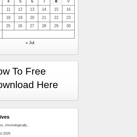
4
5
6
7
8
9
11
12
13
14
15
16
18
19
20
21
22
23
25
26
27
28
29
30
« Jul
ow To Free
ownload Here
ives
ies, chronologically...
st 2026