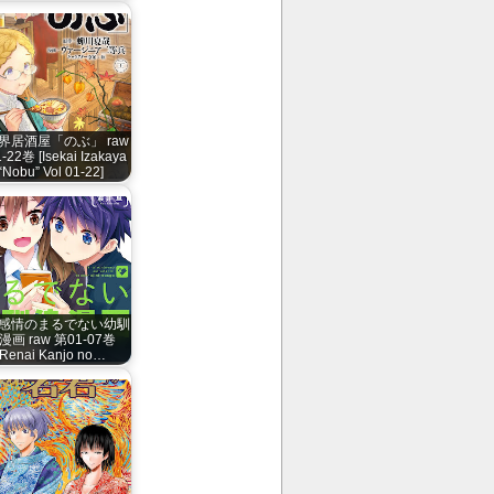
界居酒屋「のぶ」 raw
-22巻 [Isekai Izakaya
“Nobu” Vol 01-22]
感情のまるでない幼馴
漫画 raw 第01-07巻
[Renai Kanjo no…