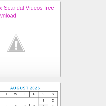
x Scandal Videos free
wnload
AUGUST 2026
T
W
T
F
S
S
1
2