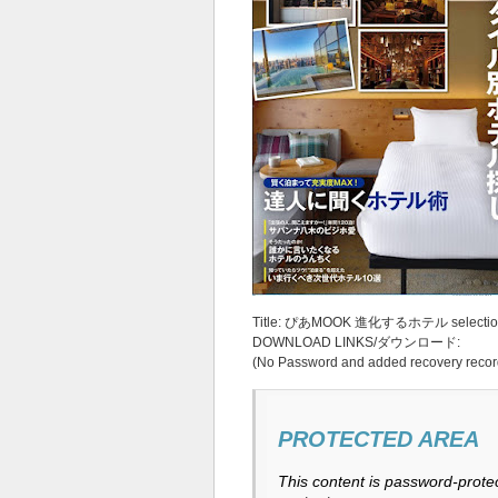
Title: ぴあMOOK 進化するホテル selectio
DOWNLOAD LINKS/ダウンロード:
(No Password and added recovery recor
PROTECTED AREA
This content is password-protec