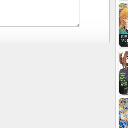
異世
第01
恋愛
染