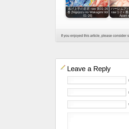
逃げ上手の若君 raw 第01-26
ハーレムア
巻 [Nigejozu no Wakagimi Vol
raw 1-2 + 
01-26]
Apart 
If you enjoyed this article, please consider s
Leave a Reply