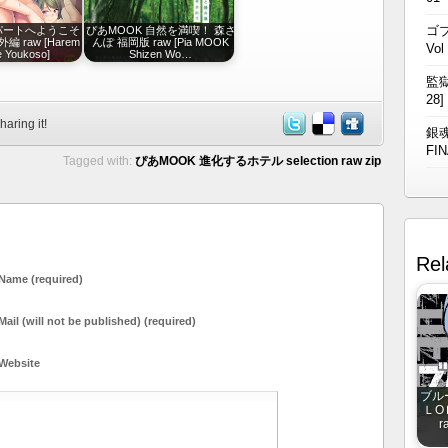
ゴブ
パートへようこそ
ぴあMOOK 自然を満喫！ 森さ
番外編 raw [Harem
んぽ 福岡版 raw [Pia MOOK
Vol
e Youkoso]
Shizen Wo…
監獄
28]
haring it!
銀魂
FIN
Tagged with:
ぴあMOOK 進化するホテル selection raw zip
Rel
Name (required)
Mail (will not be published) (required)
Website
ブル
ＬО
r