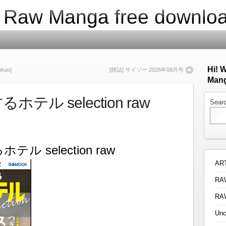
| Raw Manga free downlo
Hi! 
kuo]
[雑誌] サイゾー 2026年08月号
Mang
テル selection raw
Sear
ル selection raw
AR
RA
RA
Unc