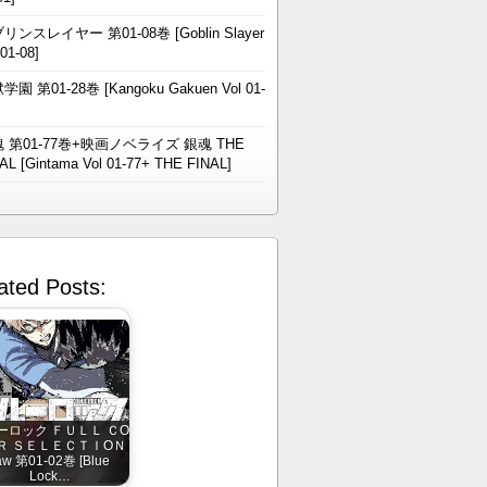
リンスレイヤー 第01-08巻 [Goblin Slayer
 01-08]
学園 第01-28巻 [Kangoku Gakuen Vol 01-
 第01-77巻+映画ノベライズ 銀魂 THE
AL [Gintama Vol 01-77+ THE FINAL]
ated Posts:
ーロック ＦＵＬＬ ＣО
Ｒ ＳＥＬＥＣＴＩОＮ
aw 第01-02巻 [Blue
Lock…