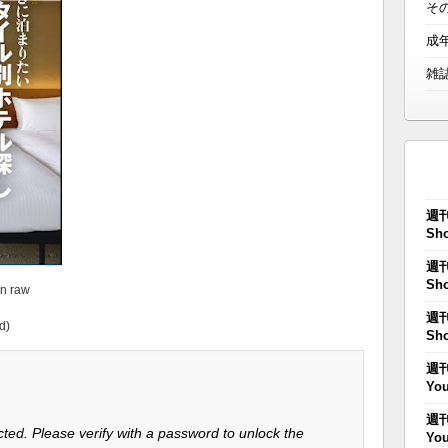
そ
成
雑
週刊
Sho
週刊
Sho
n raw
週刊
d)
Sho
週刊
You
週刊
ted. Please verify with a password to unlock the
You