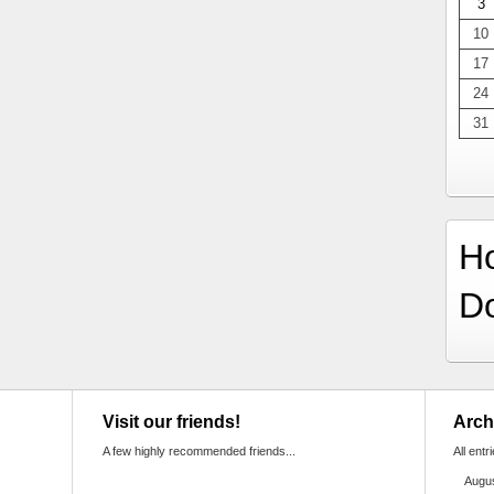
3
10
17
24
31
H
D
Visit our friends!
Arch
A few highly recommended friends...
All entr
Augu