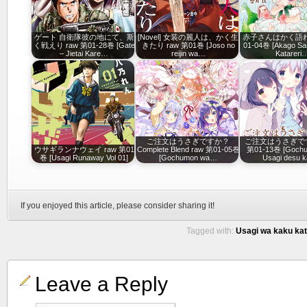
ゲート 自衛隊彼の地にて、斯
[Novel] 女装の麗人は、かく生
赤子さんはかく語れり
く戦えり raw 第01-28巻 [Gate
きたり raw 第01巻 [Joso no
01-04巻 [Akago Sa
– Jietai Kare…
reijin wa…
Katareri
ご注文はうさぎですか？
ご注文はうさぎです
ウサギランナウェイ raw 第01
Complete Blend raw 第01-05巻
第01-13巻 [Goch
巻 [Usagi Runaway Vol 01]
[Gochumon wa…
Usagi desu 
If you enjoyed this article, please consider sharing it!
Tagged with:
Usagi wa kaku kata
Leave a Reply