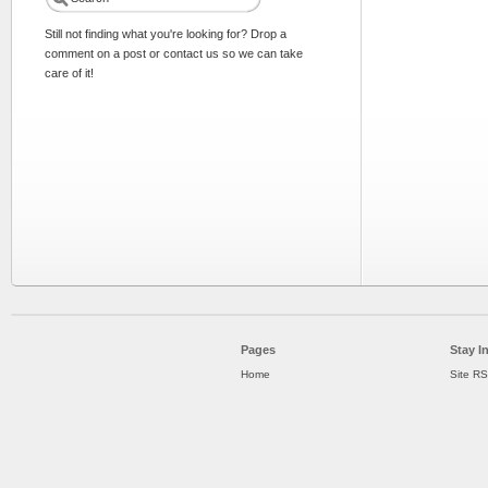
Still not finding what you're looking for? Drop a
comment on a post or contact us so we can take
care of it!
Pages
Stay I
Home
Site R