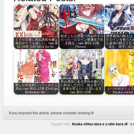
転生したら序盤で死ぬ中ボス
世界最強の騎士は
１００日後に死ぬ悪役令嬢は
だった－ヒロイン眷属化で生
ヒロインを救うた
毎日がとても楽しい。raw 第
き残る－raw 第01-12巻
も最強の騎士となる
01-04巻 [100 Nichi Go Ni…
[Tensei…
花を、両手に剣を
死ぬ運命にある悪役令嬢の兄
推しが武道館いってくれたら
に転生したので、妹を育てて
死ぬ raw 第01-12巻 [Oshi ga
未来を変えたいと思います
いつか好きだと言っ
Budoukan Itte…
raw 第01-02巻…
[Itsuka sukida t
If you enjoyed this article, please consider sharing it!
Tagged with:
Itsuka shinu nara e o utte kara dl
•
い