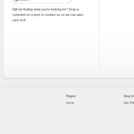
Still not finding what you're looking for? Drop a
comment on a post or contact us so we can take
care of it!
Pages
Stay I
Home
Site R