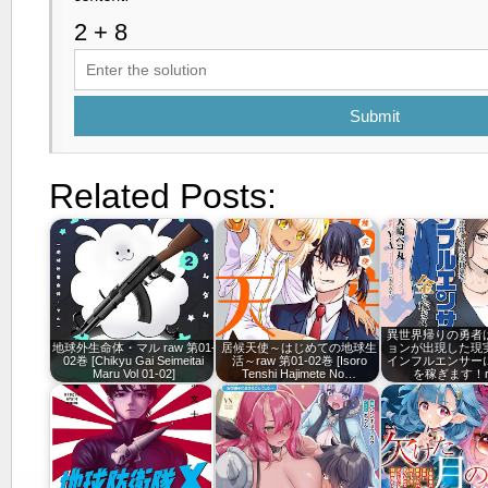
Submit
Related Posts:
異世界帰りの勇者
地球外生命体・マル raw 第01-
居候天使～はじめての地球生
ョンが出現した現
02巻 [Chikyu Gai Seimeitai
活～raw 第01-02巻 [Isoro
インフルエンサー
Maru Vol 01-02]
Tenshi Hajimete No…
を稼ぎます！r