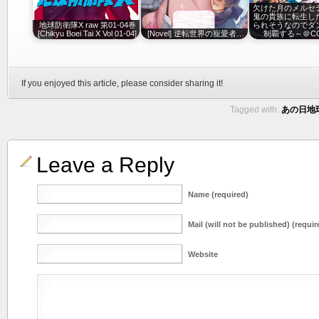
欠けた月のメルセ
鬼の貴族に転生し
地球防衛隊X raw 第01-04巻
られそうなのでダ
[Chikyu Boei Tai X Vol 01-04]
[Novel] 逆転世界の寵愛者…
制覇する～＠CO
If you enjoyed this article, please consider sharing it!
Tagged with:
あの日地球
Leave a Reply
Name (required)
Mail (will not be published) (requir
Website