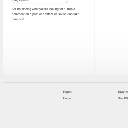
Still not finding what you're looking for? Drop a
comment on a post or contact us so we can take
care of it!
Pages
Stay I
Home
Site R