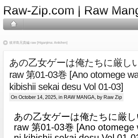
Raw-Zip.com | Raw Mang
彼岸島兄貴編 raw [Higanjima: Anikihen]
あの乙女ゲーは俺たちに厳し
raw 第01-03巻 [Ano otomege wa o
kibishii sekai desu Vol 01-03]
On October 14, 2025, in
RAW MANGA
, by Raw Zip
あの乙女ゲーは俺たちに厳し
raw 第01-03巻 [Ano otomege w
ni kibishii sekai desu Vol 01-0