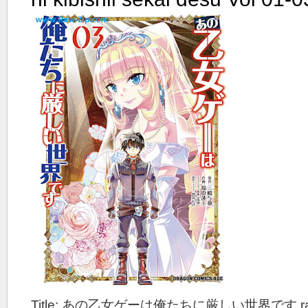
Title: あの乙女ゲーは俺たちに厳しい世界です ra