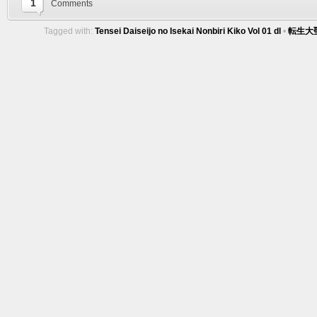
1
Comments
Tagged with:
Tensei Daiseijo no Isekai Nonbiri Kiko Vol 01 dl
•
転生大聖