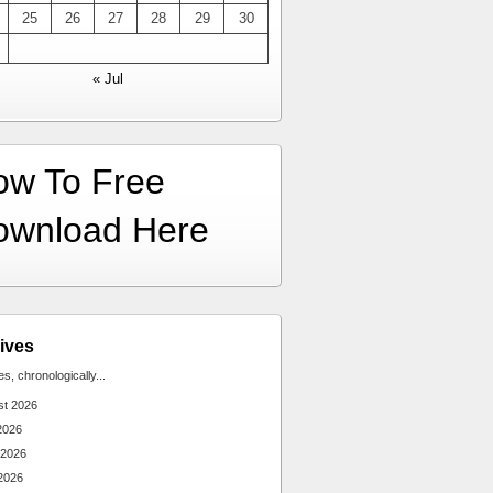
25
26
27
28
29
30
« Jul
ow To Free
ownload Here
ives
ies, chronologically...
st 2026
2026
 2026
2026