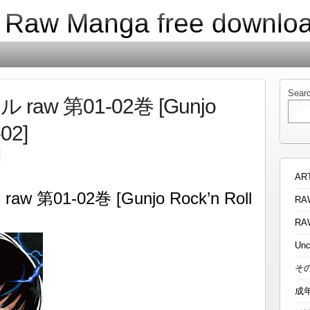
| Raw Manga free downlo
Sear
w 第01-02巻 [Gunjo
-02]
AR
01-02巻 [Gunjo Rock’n Roll
RA
RA
Unc
そ
成