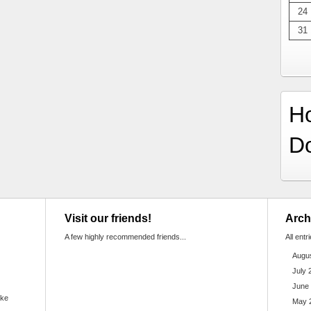
24
31
H
D
Visit our friends!
Arch
A few highly recommended friends...
All entr
Augu
July 
June
ake
May 