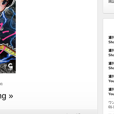
雑
週刊
Sho
週刊
Sho
週刊
Sho
週刊
You
d)
週刊
ng »
You
ワン
01-