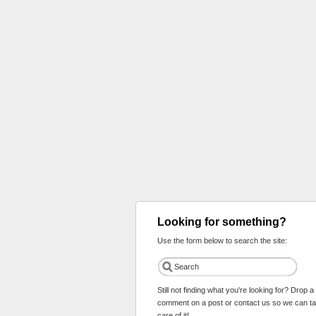
Looking for something?
Use the form below to search the site:
Still not finding what you're looking for? Drop a
comment on a post or contact us so we can t
care of it!