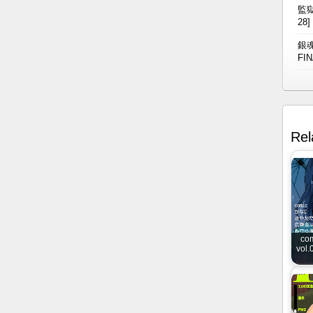
監獄
28]
銀魂
FIN
Rel
co
vol.