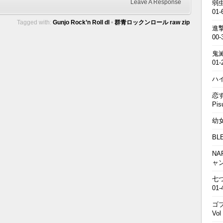
Leave A Response
弱虫
01-
Tagged with:
Gunjo Rock’n Roll dl
•
群青ロックンロール raw zip
進撃の
00-
鬼滅の
01-
ハイキ
恋す
Pis
幼女戦
BL
NA
ャ
七つの
01-
ゴブ
Vol