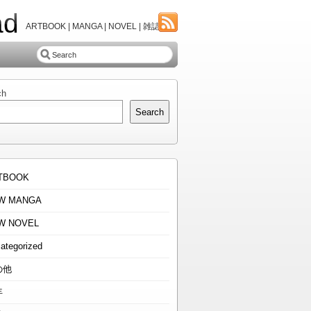
ad
ARTBOOK | MANGA | NOVEL | 雑誌
ch
Search
TBOOK
W MANGA
W NOVEL
ategorized
の他
年