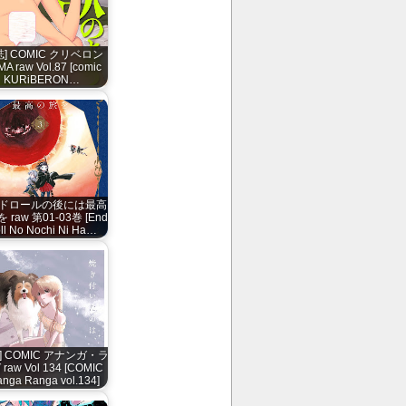
誌] COMIC クリベロン
A raw Vol.87 [comic
KURiBERON…
ドロールの後には最高
 raw 第01-03巻 [End
ll No Nochi Ni Ha…
] COMIC アナンガ・ラ
raw Vol 134 [COMIC
nga Ranga vol.134]