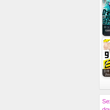
ロッ
raw
日常ロ
[Ni
Se
do