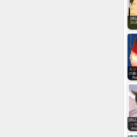
[雑
DUM
エン
の旅を
Ro
[雑誌
ンガ 
Ana