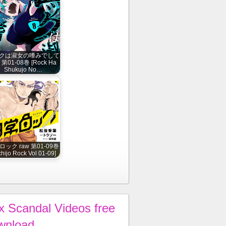
クは淑女の嗜みでして
 第01-08巻 [Rock Ha
Shukujo No…
ック raw 第01-09巻
chijo Rock Vol 01-09]
x Scandal Videos free
wnload