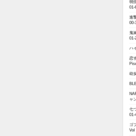
弱虫
01-
進撃の
00-
鬼滅の
01-
ハイキ
恋す
Pis
幼女戦
BL
NA
ャ
七つの
01-
ゴブ
Vol