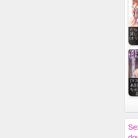
だら
貸し
(オリジ
[マ
あ)
ちゃ
Se
do