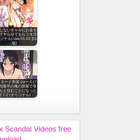
しないギャルにお金を
てヤらせてもらう生活
ナル) raw 01-02 [DL
版]
スタード帝国 (ゆーろぴ
] 四畳半の俺の部屋で母
んと住むことになった
話 1-2 (オリジナル)
x Scandal Videos free
wnload