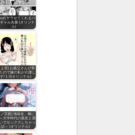
mour] ヤラせてくれるバ
ギャル先輩 (オリジナ
ル)
よよ堂] お義父さんが骨
たので嫁の私が介護し
す! 1-3(オリジナル)
キノ宮殿] 地味友、雌に
～大学時代の親友と酒
いでセックスしちゃっ
た話～ (オリジナル)