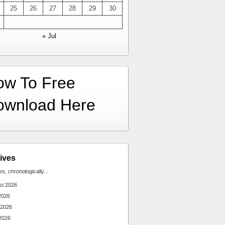
25
26
27
28
29
30
« Jul
ow To Free
ownload Here
ives
ies, chronologically...
st 2026
2026
 2026
2026