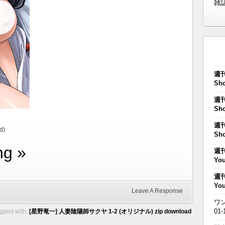
雑
週刊
Sho
週刊
Sho
週刊
d)
Sho
ng »
週刊
You
週刊
You
Leave A Response
ワン
01-
gged with:
[星野竜一] 人妻陰陽師サクヤ 1-2 (オリジナル) zip download