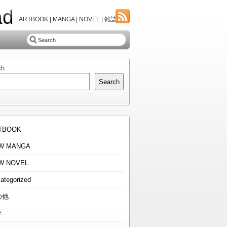
ad
ARTBOOK | MANGA | NOVEL | 雑誌
ch
Search
TBOOK
W MANGA
W NOVEL
ategorized
の他
年