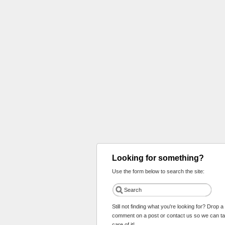
Looking for something?
Use the form below to search the site:
Still not finding what you're looking for? Drop a
comment on a post or contact us so we can t
care of it!