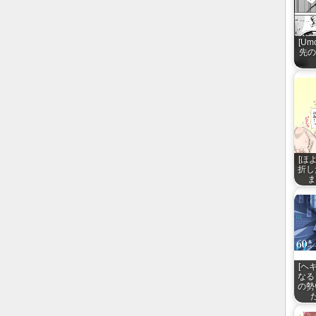
[U
先の
[ほ
折し
ま
[ヘ
なる
の勢