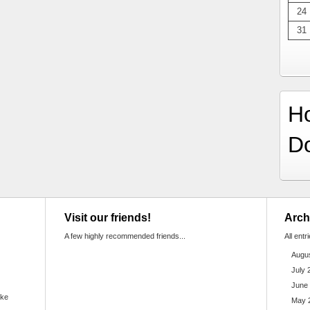
24
31
H
D
Visit our friends!
Arch
A few highly recommended friends...
All entr
Augu
July 
June
ake
May 