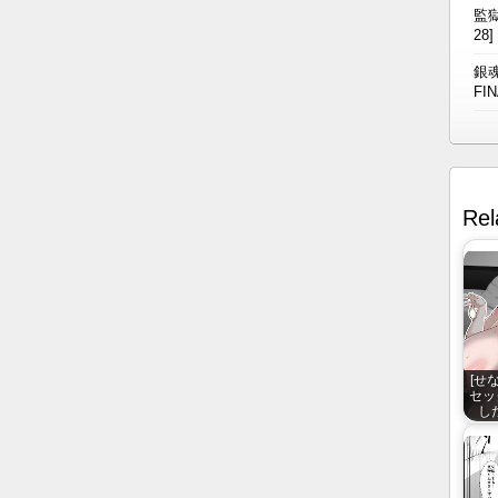
監獄
28]
銀魂
FIN
Rel
[せ
セッ
した