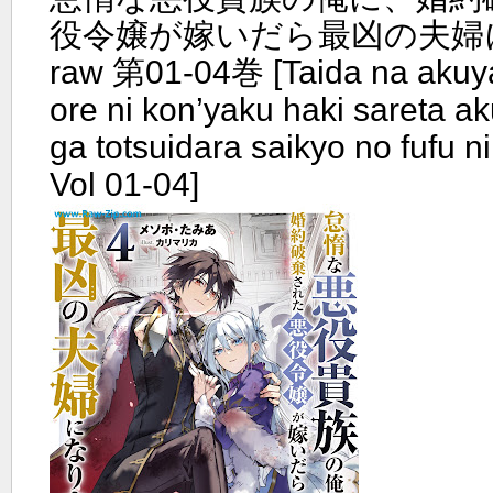
役令嬢が嫁いだら最凶の夫婦
raw 第01-04巻 [Taida na akuy
ore ni kon’yaku haki sareta ak
ga totsuidara saikyo no fufu n
Vol 01-04]