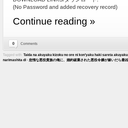
(No Password and added recovery record)
Continue reading »
0
Comments
Tagged with:
Taida na akuyaku kizoku no ore ni kon’yaku haki sareta akuyaku r
narimashita dl
•
怠惰な悪役貴族の俺に、婚約破棄された悪役令嬢が嫁いだら最凶の夫