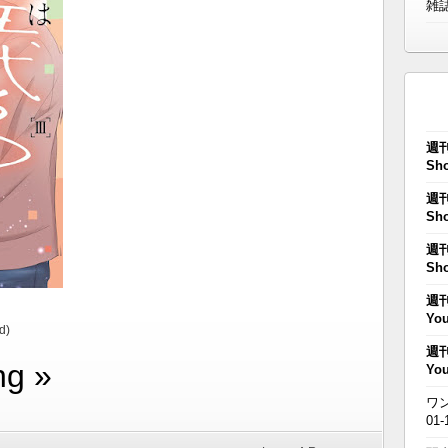
雑
週刊
Sho
週刊
Sho
週刊
Sho
週刊
You
d)
週刊
ng »
You
ワン
01-