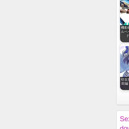
機動
ルベ
ド
幼女
前編 r
Se
do