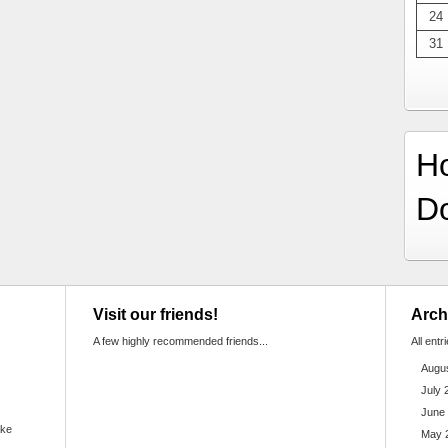
24
31
H
D
Visit our friends!
Arch
A few highly recommended friends...
All entr
Augu
July 
June
ake
May 