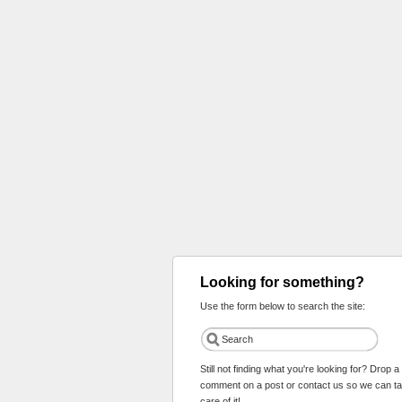
Looking for something?
Use the form below to search the site:
Still not finding what you're looking for? Drop a
comment on a post or contact us so we can t
care of it!