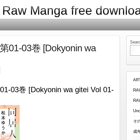
| Raw Manga free downlo
Sear
1-03巻 [Dokyonin wa
AR
巻 [Dokyonin wa gitei Vol 01-
RA
RA
Unc
そ
成