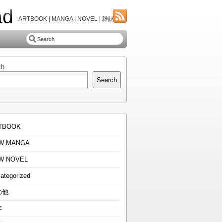
ad
ARTBOOK | MANGA | NOVEL | 雑誌
ch
Search
TBOOK
W MANGA
W NOVEL
ategorized
の他
年