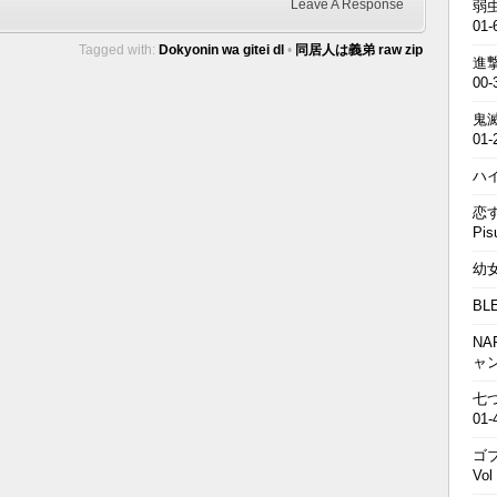
Leave A Response
弱虫
01-
Tagged with:
Dokyonin wa gitei dl
•
同居人は義弟 raw zip
進撃の
00-
鬼滅の
01-
ハイキ
恋す
Pis
幼女戦
BL
NA
ャ
七つの
01-
ゴブ
Vol