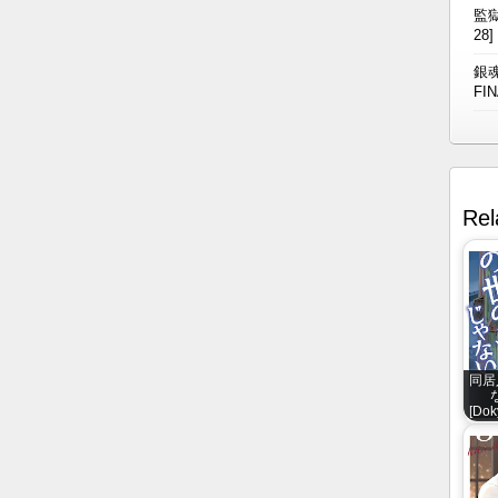
監獄
28]
銀魂
FIN
Rel
同居
[Dok