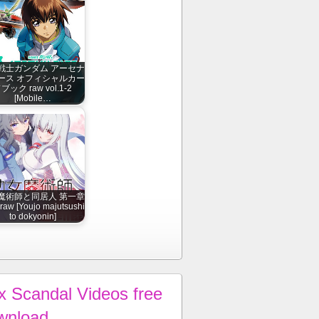
戦士ガンダム アーセナ
ース オフィシャルカー
ブック raw vol.1-2
[Mobile…
魔術師と同居人 第一章
aw [Youjo majutsushi
to dokyonin]
x Scandal Videos free
wnload