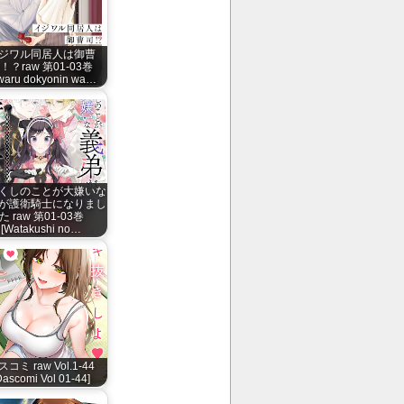
ジワル同居人は御曹
！？raw 第01-03巻
jiwaru dokyonin wa…
くしのことが大嫌いな
が護衛騎士になりまし
た raw 第01-03巻
[Watakushi no…
スコミ raw Vol.1-44
Dascomi Vol 01-44]