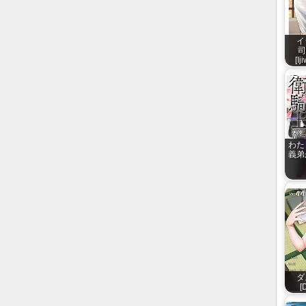
イ
司
[I
わた
義弟
ダ
[