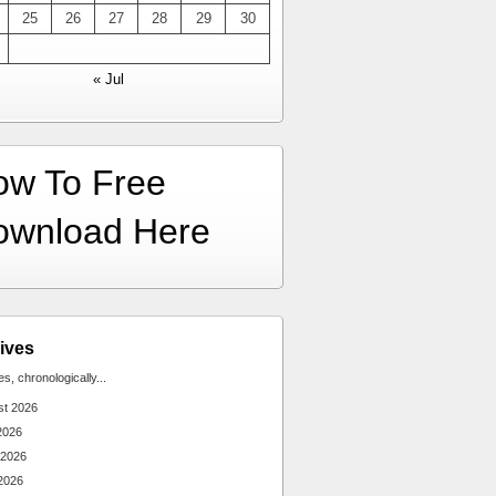
25
26
27
28
29
30
« Jul
ow To Free
ownload Here
ives
ies, chronologically...
st 2026
2026
 2026
2026