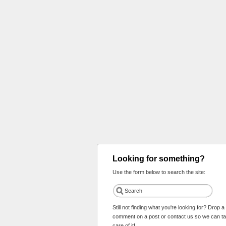
Looking for something?
Use the form below to search the site:
Still not finding what you're looking for? Drop a
comment on a post or contact us so we can t
care of it!