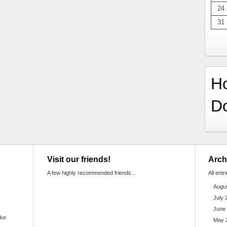
24
31
H
D
Visit our friends!
Arch
A few highly recommended friends...
All entr
Augu
July 
June
ake
May 