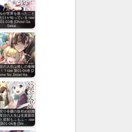
ルが世界を救ったこと
だけが知っている raw
01-03巻 [Ghoul Ga
Sekai…
目の人生は推しの食糧
？raw 第01-04巻 [2
me No Jinsei Ha…
戻り令嬢の仮初め結婚
度目の人生は生真面目
と星獣もふもふ～ raw
第01-06巻 [Shi…