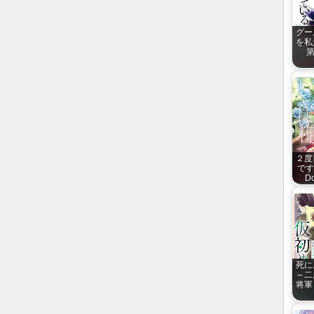
グー
を私
第
２度
です！
Do
死に
～二
将軍