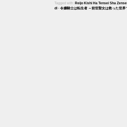
Tagged with:
Reijo Kishi Ha Tensei Sha Zense
dl
•
令嬢騎士は転生者 ～前世聖女は救った世界で二