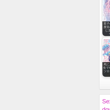
双子
度目
じ
死に
生で
ソロジ
Se
do