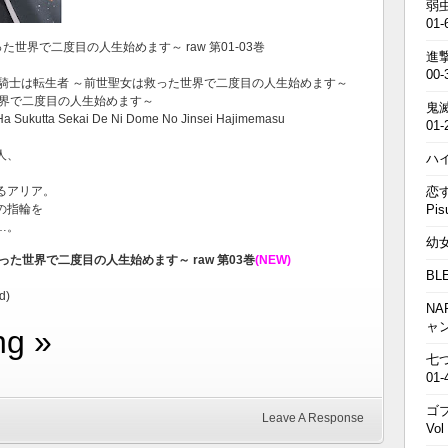
弱虫
01-
った世界で二度目の人生始めます～ raw 第01-03巻
進撃の
00-
令嬢騎士は転生者 ～前世聖女は救った世界で二度目の人生始めます～
世界で二度目の人生始めます～
鬼滅の
o Ha Sukutta Sekai De Ni Dome No Jinsei Hajimemasu
01-
人、
ハイキ
るアリア。
恋す
の指輪を
Pis
…。
幼女戦
た世界で二度目の人生始めます～ raw 第03巻
(NEW)
BL
d)
NA
ャ
ng »
七つの
01-
ゴブ
Leave A Response
Vol