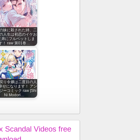
の妹に殺された姉、二
の人生は初恋のイケお
王弟にフルベットしま
す！ raw 第01巻…
戻り令嬢は二度目の人
幸せになります！ アン
ーコミック raw [Shi
Ni Modori…
x Scandal Videos free
wnload