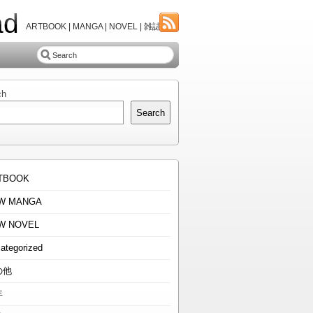
ad
ARTBOOK | MANGA | NOVEL | 雑誌
ch
Search
TBOOK
W MANGA
W NOVEL
ategorized
の他
年