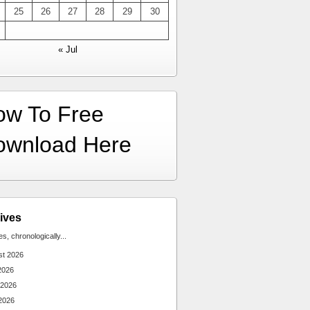
25
26
27
28
29
30
« Jul
ow To Free
ownload Here
ives
ies, chronologically...
st 2026
2026
 2026
2026