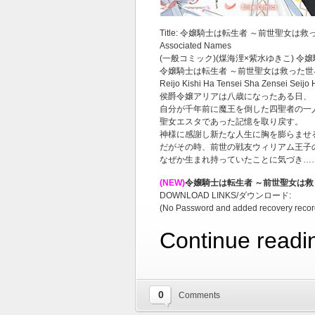
Title: 令嬢騎士は転生者 ～前世聖女は救
Associated Names
(一般コミック)(煤海浬×紫水ゆきこ) 
令嬢騎士は転生者 ～前世聖女は救った
Reijo Kishi Ha Tensei Sha Zensei Seij
侯爵令嬢アリアは八歳になったある日、
自分が千年前に魔王を倒した四聖者の一
聖女エスタであった記憶を取り戻す。
神様に感謝し新たな人生に胸を膨らませ
だがその時、前世の戦友ウィリアム王子
なぜか生まれ持っていたことに気づき…
(NEW)
令嬢騎士は転生者 ～前世聖女は救っ
DOWNLOAD LINKS/ダウンロード:
(No Password and added recovery recor
Continue readi
0
Comments