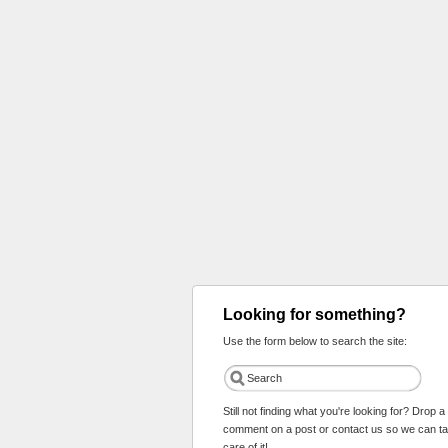
Looking for something?
Use the form below to search the site:
Still not finding what you're looking for? Drop a
comment on a post or contact us so we can t
care of it!