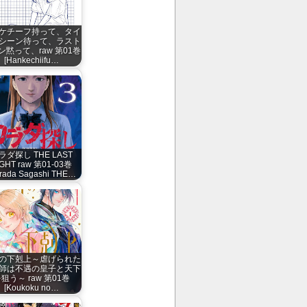
ケチーフ持って、タイ
シーン待って、ラスト
ン黙って、raw 第01巻
[Hankechiifu…
ラダ探し THE LAST
IGHT raw 第01-03巻
arada Sagashi THE…
の下剋上～虐げられた
師は不遇の皇子と天下
狙う～ raw 第01巻
[Koukoku no…