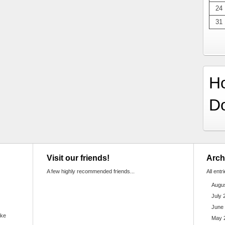
24
31
H
D
Visit our friends!
Arch
A few highly recommended friends...
All entr
Augu
July 
June
ake
May 