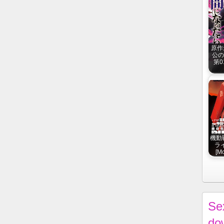
原作
公の
第01
機動
ライ
[M
Se
do