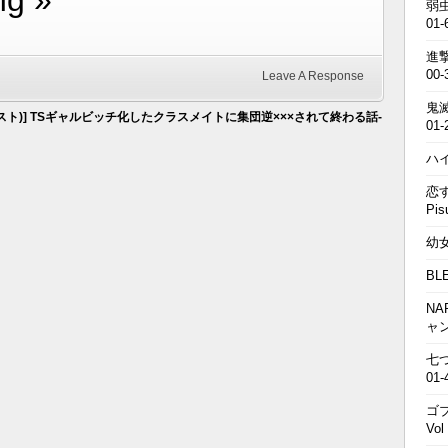
ng »
弱虫
01-
進撃の
00-
Leave A Response
鬼滅の
スト)] TSギャルビッチ化したクラスメイトに集団逆×××されて終わる話-
01-
ハイキ
恋す
Pis
幼女戦
BL
NA
ャ
七つの
01-
ゴブ
Vol