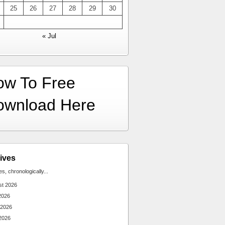
25
26
27
28
29
30
« Jul
ow To Free
ownload Here
ives
ies, chronologically...
st 2026
2026
 2026
2026