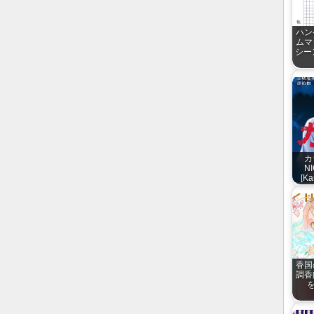
ハン
ムマ
シー
カ
N
[K
香国
調香
を