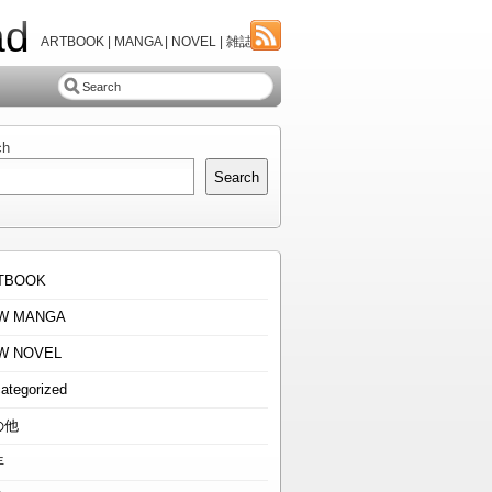
ad
ARTBOOK | MANGA | NOVEL | 雑誌
ch
Search
TBOOK
W MANGA
W NOVEL
ategorized
の他
年