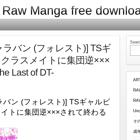
| Raw Manga free downlo
Sear
ラバン (フォレスト)] TSギ
クラスメイトに集団逆×××
ast of DT-
AR
RA
バン (フォレスト)] TSギャルビ
RA
イトに集団逆×××されて終わる
Unc
そ
成