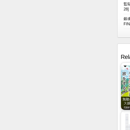
監獄
28]
銀魂
FIN
Rel
無敵
ス娘
raw