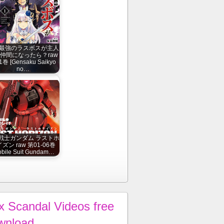
最強のラスボスが主人
仲間になったら？raw
巻 [Gensaku Saikyo
no…
戦士ガンダム ラストホ
ズン raw 第01-06巻
obile Suit Gundam…
x Scandal Videos free
wnload