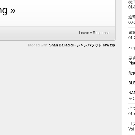
弱虫
ng »
01-
進撃の
00-
鬼滅の
Leave A Response
01-
Tagged with:
Shan Ballad dl
•
シャンバラッド raw zip
ハイキ
恋す
Pis
幼女戦
BL
NA
ャ
七つの
01-
ゴブ
Vol