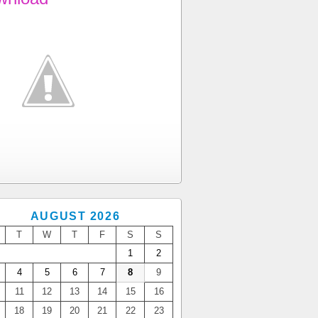
AUGUST 2026
T
W
T
F
S
S
1
2
4
5
6
7
8
9
11
12
13
14
15
16
18
19
20
21
22
23