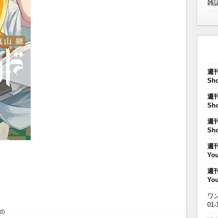
雑
週刊
Sho
週刊
Sho
週刊
Sho
週刊
You
週刊
You
ワン
01-
d)