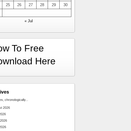
25
26
27
28
29
30
« Jul
ow To Free
ownload Here
ives
ies, chronologically...
st 2026
2026
 2026
2026