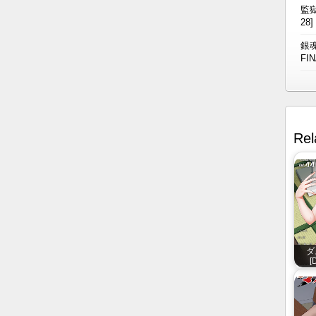
監獄
28]
銀魂
FIN
Rel
ダ
[