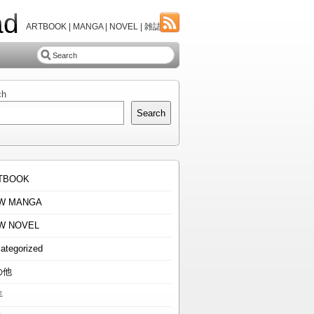
ad
ARTBOOK | MANGA | NOVEL | 雑誌
ch
Search
TBOOK
W MANGA
W NOVEL
ategorized
の他
年