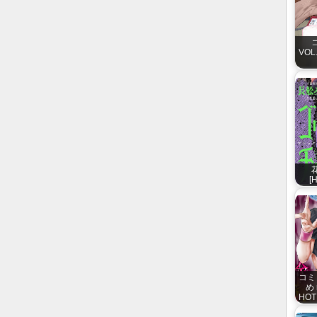
VOL.
花
[
コミ
め 
HOTM