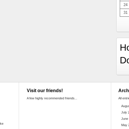
24
31
H
D
Visit our friends!
Arch
A few highly recommended friends...
All entr
Augu
July 
June
ake
May 