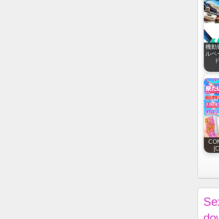
機動
ルベ
ド
COM
[
Se
do