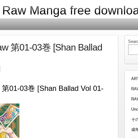
| Raw Manga free downlo
Sear
01-03巻 [Shan Ballad
AR
-03巻 [Shan Ballad Vol 01-
RA
RA
Unc
そ
成