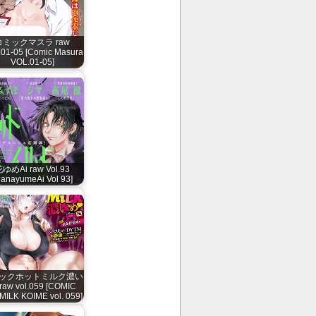
コミックマスラ raw
01-05 [Comic Masura
VOL.01-05]
ゆめAi raw Vol.93
HanayumeAi Vol 93]
ックホットミルク濃い
raw vol.059 [COMIC
ILK KOIME vol. 059]