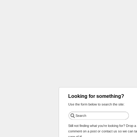
Looking for something?
Use the form below to search the site:
Still not finding what you're looking for? Drop a
comment on a post or contact us so we can t
care of it!