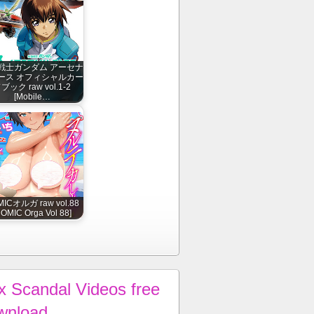
戦士ガンダム アーセナ
ース オフィシャルカー
ブック raw vol.1-2
[Mobile…
ICオルガ raw vol.88
COMIC Orga Vol 88]
x Scandal Videos free
wnload