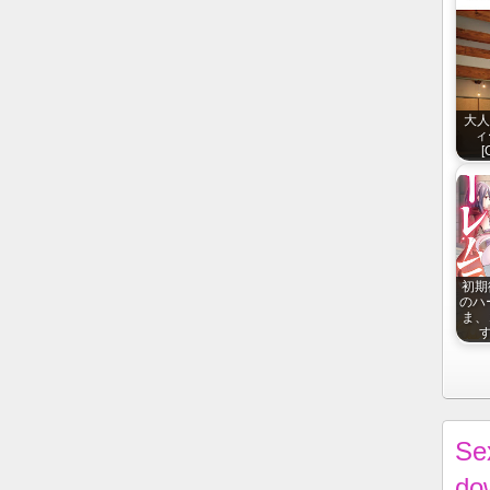
大人
ィ
[
初期
のハ
ま、
す
Se
do