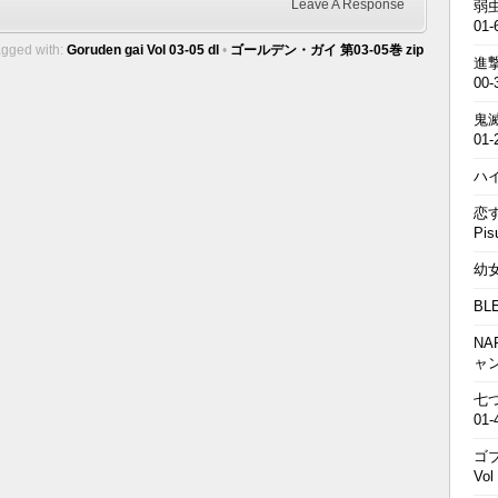
Leave A Response
弱虫
01-
gged with:
Goruden gai Vol 03-05 dl
•
ゴールデン・ガイ 第03-05巻 zip
進撃の
00-
鬼滅の
01-
ハイキ
恋す
Pis
幼女戦
BL
NA
ャ
七つの
01-
ゴブ
Vol