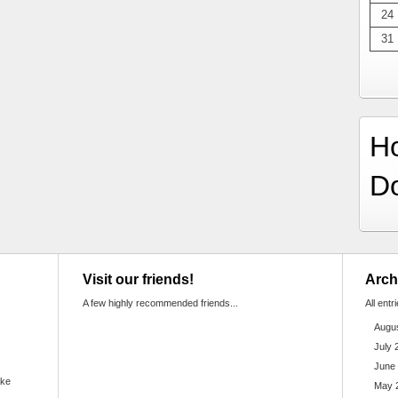
24
31
H
D
Visit our friends!
Arch
A few highly recommended friends...
All entr
Augu
July 
June
ake
May 