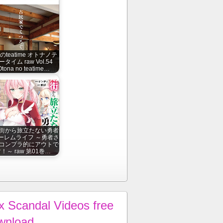
のteatime オトナノテ
ータイム raw Vol.54
Otona no teatime…
街から旅立たない勇者
ーレムライフ ～勇者さ
コンプラ的にアウトで
！～ raw 第01巻…
x Scandal Videos free
wnload