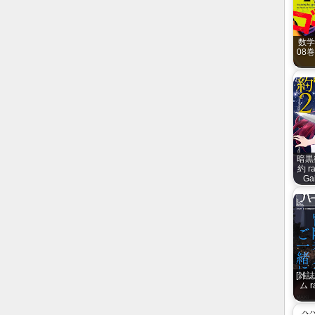
数学
08巻 
暗黒
約 r
Ga
[雑
ム r