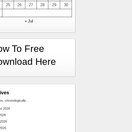
25
26
27
28
29
30
« Jul
ow To Free
ownload Here
ives
ies, chronologically...
st 2026
2026
 2026
2026