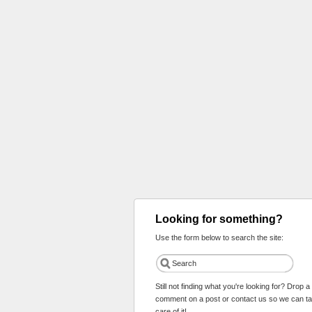
Looking for something?
Use the form below to search the site:
Still not finding what you're looking for? Drop a
comment on a post or contact us so we can t
care of it!