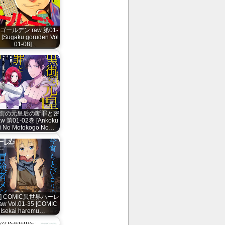
ゴールデン raw 第01-
[Sugaku goruden Vol
01-08]
街の元皇后の断罪と密
aw 第01-02巻 [Ankoku
i No Motokogo No…
誌] COMIC異世界ハーレ
aw Vol.01-35 [COMIC
Isekai haremu…