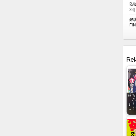
監獄
28]
銀魂
FIN
Rel
落ち
さ
す！
しく