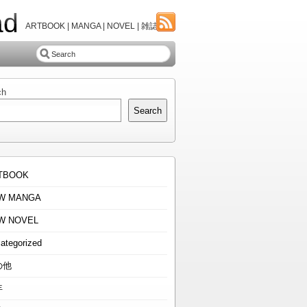
ad
ARTBOOK | MANGA | NOVEL | 雑誌
ch
Search
TBOOK
W MANGA
W NOVEL
ategorized
の他
年