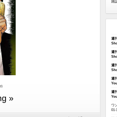
雑
週刊
Sho
週刊
Sho
週刊
Sho
週刊
You
d)
週刊
ng »
You
ワン
01-