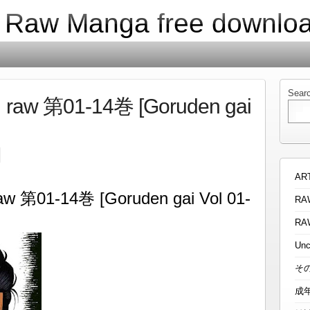
| Raw Manga free downlo
Sear
第01-14巻 [Goruden gai
AR
1-14巻 [Goruden gai Vol 01-
RA
RA
Unc
そ
成