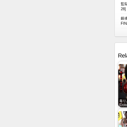
監獄
28]
銀魂
FIN
Rel
毒りん
[Dok