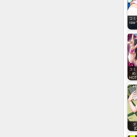
コミ
raw 
コミ
め 
HOTM
ダ
[