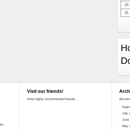
24
31
H
D
Visit our friends!
Arch
A few highly recommended friends...
All entr
Augu
July 
June
ake
May 