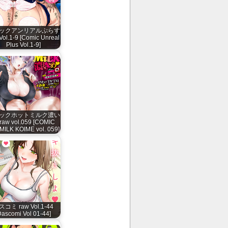
ックアンリアルぷらす
Vol.1-9 [Comic Unreal
Plus Vol.1-9]
ックホットミルク濃い
raw vol.059 [COMIC
ILK KOIME vol. 059]
スコミ raw Vol.1-44
Dascomi Vol 01-44]