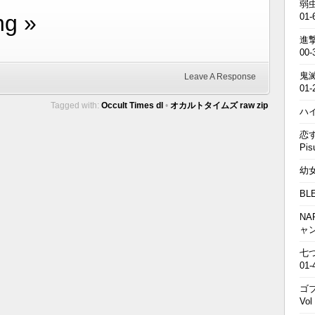
弱虫
ng »
01-
進撃の
00-
鬼滅の
Leave A Response
01-
Tagged with:
Occult Times dl
•
オカルトタイムズ raw zip
ハイキ
恋す
Pis
幼女戦
BL
NA
ャ
七つの
01-
ゴブ
Vol