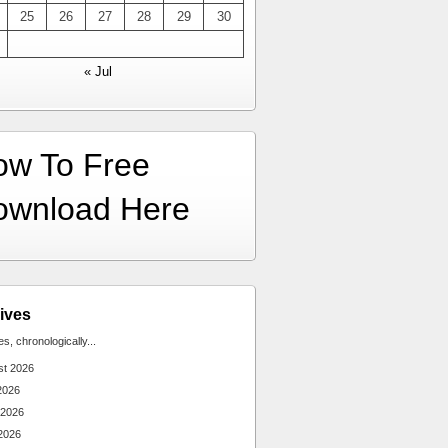
25
26
27
28
29
30
« Jul
ow To Free
ownload Here
ives
ies, chronologically...
st 2026
2026
 2026
2026