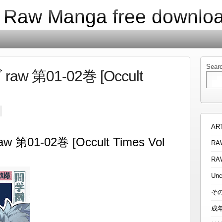
| Raw Manga free downlo
Sear
 第01-02巻 [Occult
AR
1-02巻 [Occult Times Vol
RA
RA
Unc
そ
成