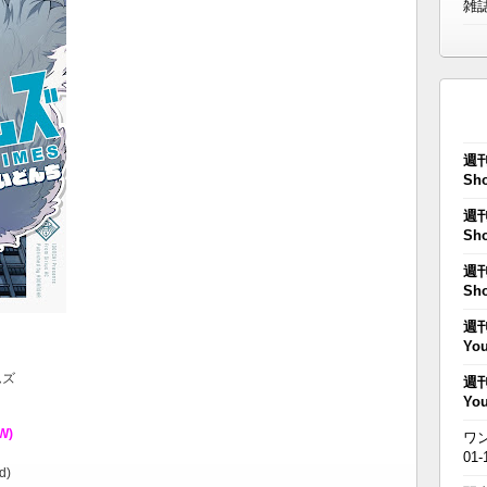
雑
週刊
Sho
週刊
Sho
週刊
Sho
週刊
You
ムズ
週刊
You
W)
ワン
01-
d)