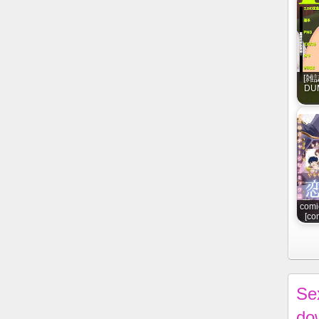
[雑
DUM
comi
[co
Se
do