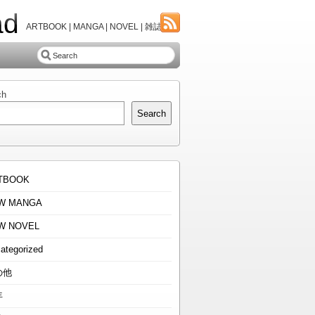
ad
ARTBOOK | MANGA | NOVEL | 雑誌
ch
Search
TBOOK
W MANGA
W NOVEL
ategorized
の他
年