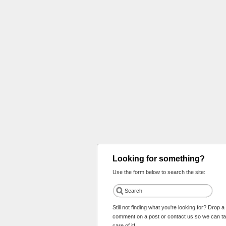
Looking for something?
Use the form below to search the site:
Still not finding what you're looking for? Drop a
comment on a post or contact us so we can t
care of it!