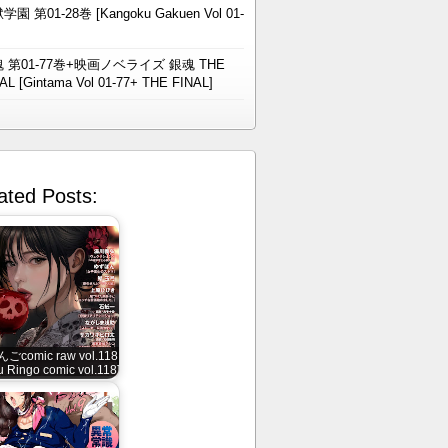
学園 第01-28巻 [Kangoku Gakuen Vol 01-
 第01-77巻+映画ノベライズ 銀魂 THE
AL [Gintama Vol 01-77+ THE FINAL]
ated Posts:
ごcomic raw vol.118
u Ringo comic vol.118]