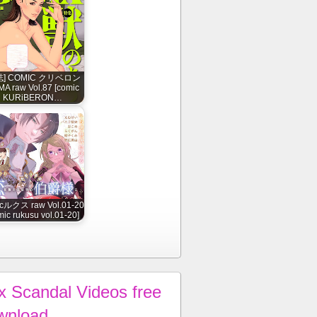
誌] COMIC クリベロン
A raw Vol.87 [comic
KURiBERON…
cルクス raw Vol.01-20
mic rukusu vol.01-20]
x Scandal Videos free
wnload