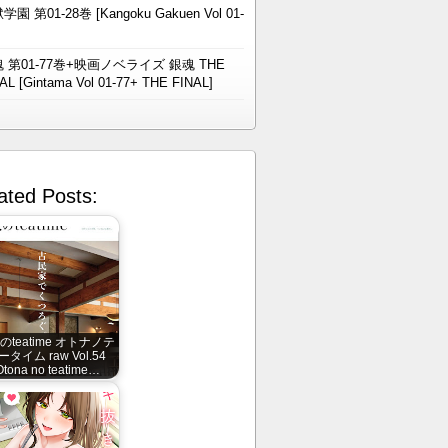
学園 第01-28巻 [Kangoku Gakuen Vol 01-
 第01-77巻+映画ノベライズ 銀魂 THE
AL [Gintama Vol 01-77+ THE FINAL]
ated Posts:
のteatime オトナノテ
ータイム raw Vol.54
Otona no teatime…