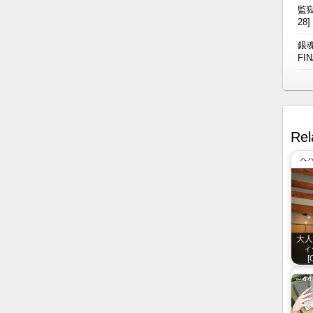
監獄
28]
銀魂
FIN
Rel
大人
ィ
[