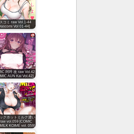
スコミ raw Vol.1-44
Dascomi Vol 01-44]
IC 阿吽 改 raw Vol.42
MIC AUN Kai Vol.42]
ックホットミルク濃い
raw vol.059 [COMIC
ILK KOIME vol. 059]