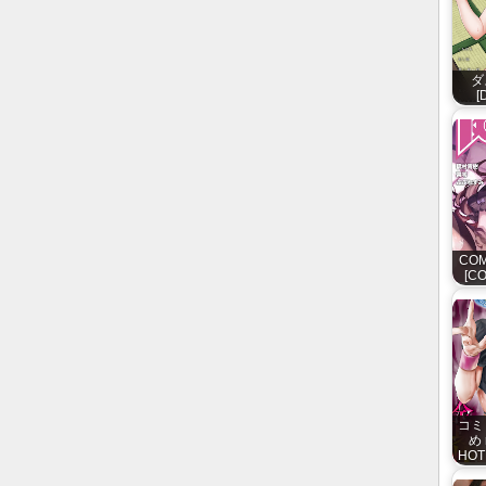
ダ
[
COM
[CO
コミ
め 
HOTM