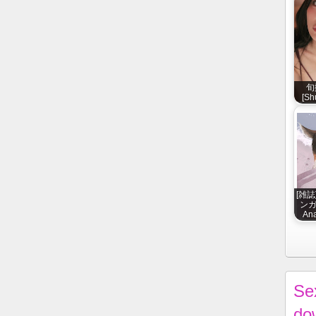
旬
[Sh
[雑誌
ンガ 
Ana
Se
do