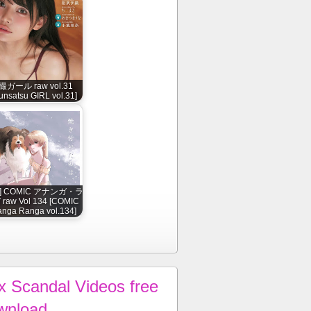
撮ガール raw vol.31
unsatsu GIRL vol.31]
] COMIC アナンガ・ラ
raw Vol 134 [COMIC
nga Ranga vol.134]
x Scandal Videos free
wnload