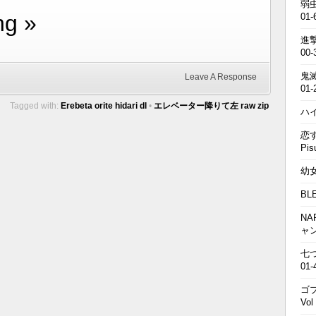
弱虫
ng »
01-
進撃の
00-
鬼滅の
Leave A Response
01-
Tagged with:
Erebeta orite hidari dl
•
エレベーター降りて左 raw zip
ハイキ
恋す
Pis
幼女戦
BL
NA
ャ
七つの
01-
ゴブ
Vol