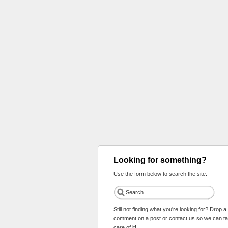
Looking for something?
Use the form below to search the site:
Still not finding what you're looking for? Drop a
comment on a post or contact us so we can t
care of it!