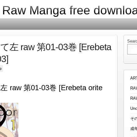
| Raw Manga free downlo
Sear
aw 第01-03巻 [Erebeta
03]
p
AR
 第01-03巻 [Erebeta orite
RA
RA
Unc
そ
成