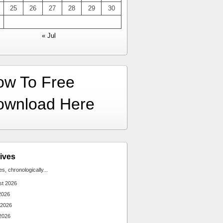
25
26
27
28
29
30
« Jul
ow To Free
ownload Here
ives
ies, chronologically...
st 2026
2026
 2026
2026