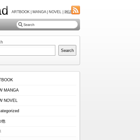
ad
ARTBOOK | MANGA | NOVEL | 雑誌
ch
Search
TBOOK
W MANGA
W NOVEL
ategorized
の他
年