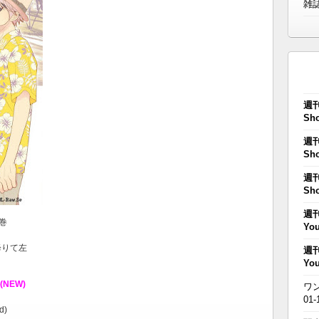
雑
週刊
Sho
週刊
Sho
週刊
Sho
週刊
3巻
You
降りて左
週刊
You
(NEW)
ワン
01-
d)