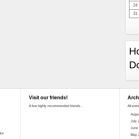
24
31
H
D
Visit our friends!
Arch
A few highly recommended friends...
All entr
Augu
July 
June
ake
May 