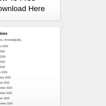
ownload Here
ives
ies, chronologically...
st 2026
2026
 2026
2026
 2026
h 2026
uary 2026
ary 2026
mber 2025
mber 2025
ber 2025
ember 2025