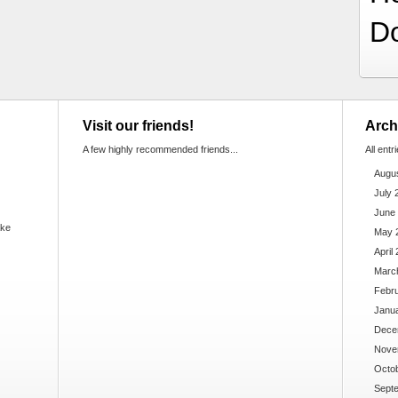
D
Visit our friends!
Arch
A few highly recommended friends...
All entr
Augu
July 
June
ake
May 
April
Marc
Febr
Janu
Dece
Nove
Octo
Sept