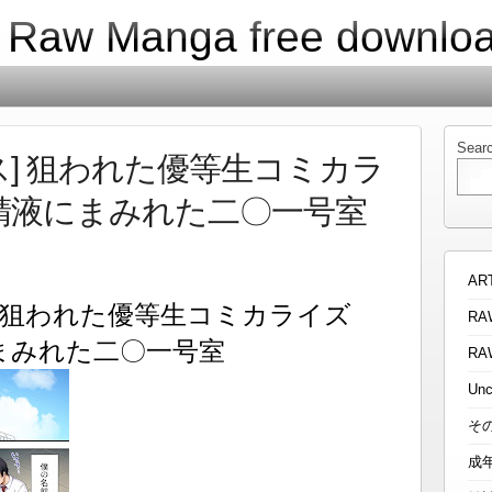
| Raw Manga free downlo
Sear
ス] 狙われた優等生コミカラ
生と精液にまみれた二〇一号室
AR
] 狙われた優等生コミカライズ
RA
液にまみれた二〇一号室
RA
Unc
そ
成