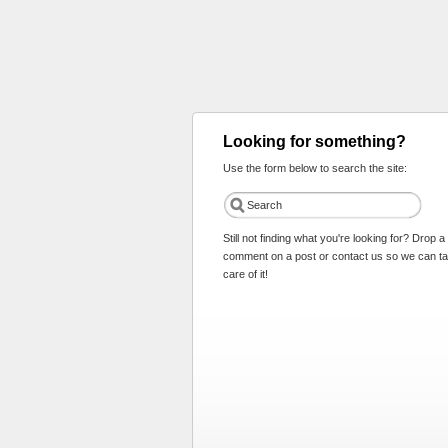
Looking for something?
Use the form below to search the site:
Still not finding what you're looking for? Drop a
comment on a post or contact us so we can t
care of it!