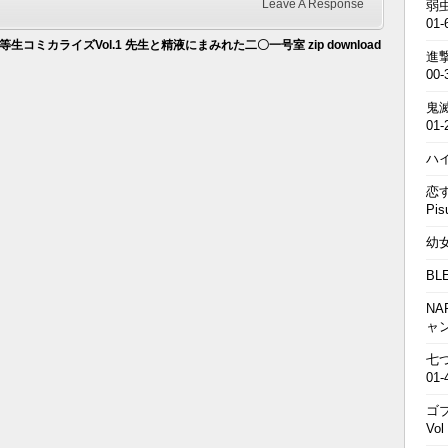
Leave A Response
弱虫
01-
生コミカライズVol.1 先生と精液にまみれた二〇一号室 zip download
進撃の
00-
鬼滅の
01-
ハイキ
恋す
Pis
幼女戦
BL
NA
ャ
七つの
01-
ゴブ
Vol