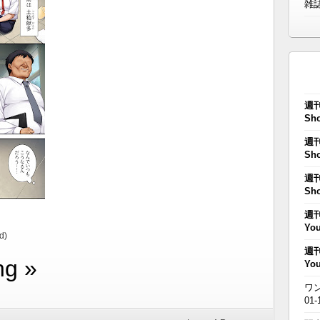
雑
週刊
Sho
週刊
Sho
週刊
Sho
週刊
You
d)
週刊
ng »
You
ワン
01-