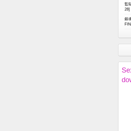
監獄
28]
銀魂
FIN
Se
do