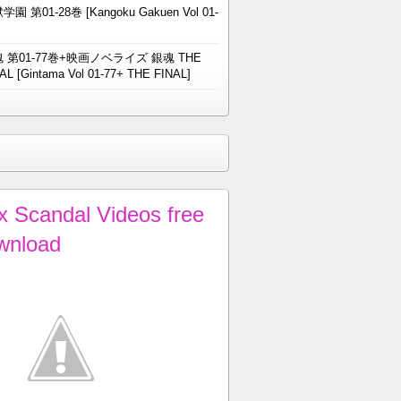
学園 第01-28巻 [Kangoku Gakuen Vol 01-
 第01-77巻+映画ノベライズ 銀魂 THE
AL [Gintama Vol 01-77+ THE FINAL]
x Scandal Videos free
wnload