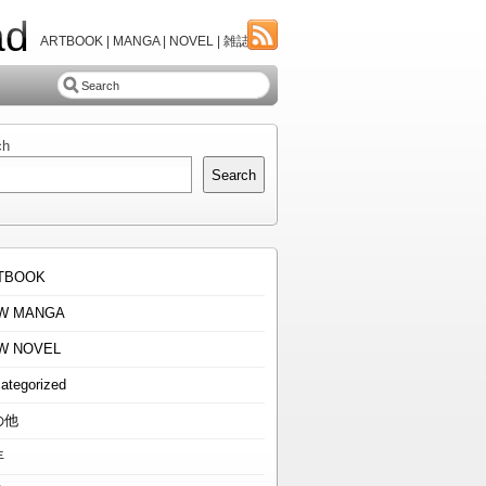
ad
ARTBOOK | MANGA | NOVEL | 雑誌
ch
Search
TBOOK
W MANGA
W NOVEL
ategorized
の他
年