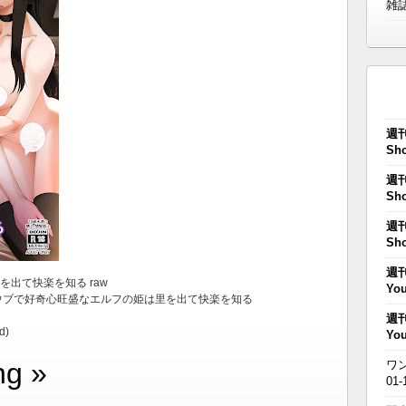
雑
週刊
Sho
週刊
Sho
週刊
Sho
週刊
里を出て快楽を知る raw
You
ハぬえ)) ウブで好奇心旺盛なエルフの姫は里を出て快楽を知る
週刊
d)
You
ng »
ワン
01-