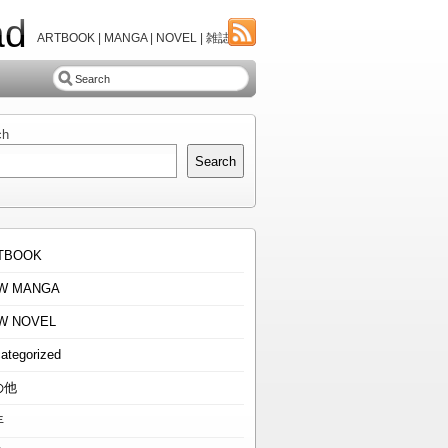
ad
ARTBOOK | MANGA | NOVEL | 雑誌
ch
Search
TBOOK
W MANGA
W NOVEL
ategorized
の他
年