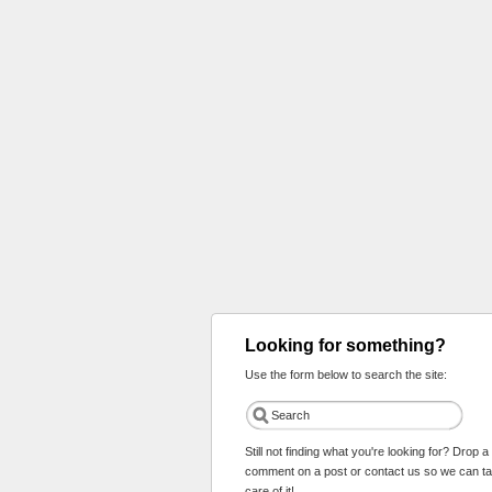
Looking for something?
Use the form below to search the site:
Still not finding what you're looking for? Drop a
comment on a post or contact us so we can t
care of it!