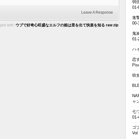
弱虫
01-
Leave A Response
進撃の
00-
ged with:
ウブで好奇心旺盛なエルフの姫は里を出て快楽を知る raw zip
鬼滅の
01-
ハイキ
恋す
Pis
幼女戦
BL
NA
ャ
七つの
01-
ゴブ
Vol