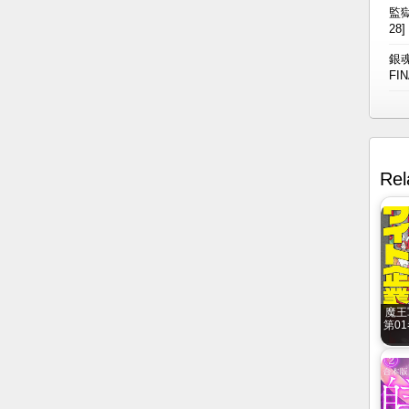
監獄
28]
銀魂
FIN
Rel
魔王
第01巻