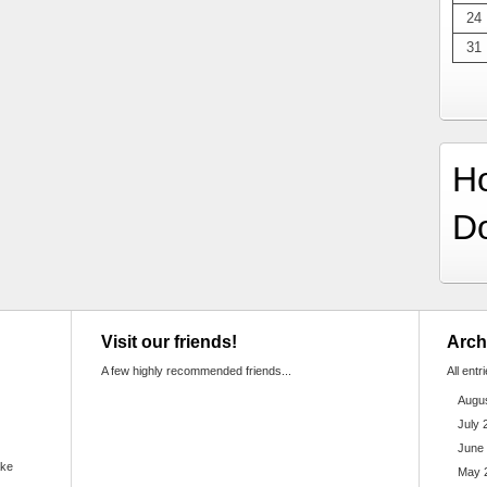
24
31
H
D
Visit our friends!
Arch
A few highly recommended friends...
All entr
Augu
July 
June
ake
May 