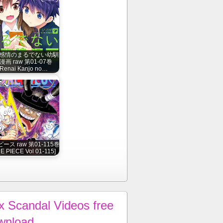
感情のまるでない幼馴
漫画 raw 第01-07巻
[Renai Kanjo no…
ース raw 第01-115巻
E PIECE Vol 01-115]
x Scandal Videos free
wnload