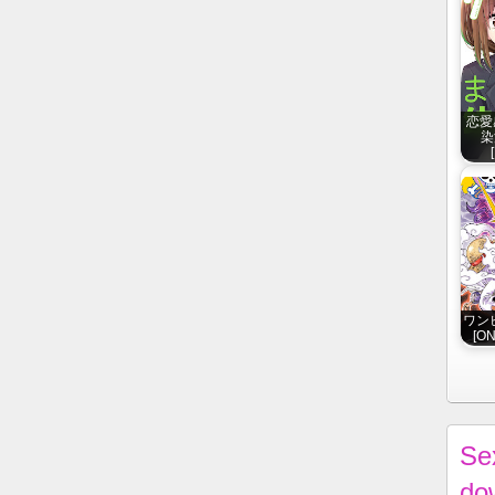
恋愛
染
ワンピ
[ON
Se
do