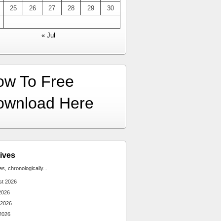
25
26
27
28
29
30
« Jul
ow To Free
ownload Here
ives
ies, chronologically...
st 2026
2026
 2026
2026