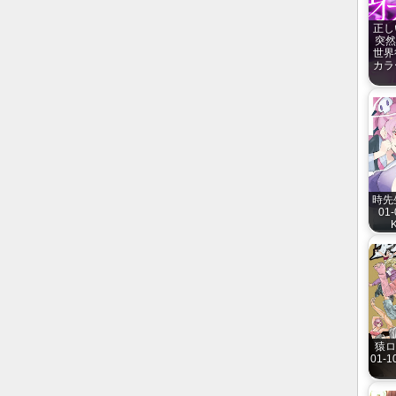
正し
突然
世界
カラ
時先
01-
K
猿ロ
01-1