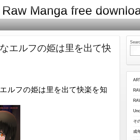
| Raw Manga free downlo
Sear
盛なエルフの姫は里を出て快
AR
エルフの姫は里を出て快楽を知
RA
RA
Unc
そ
成