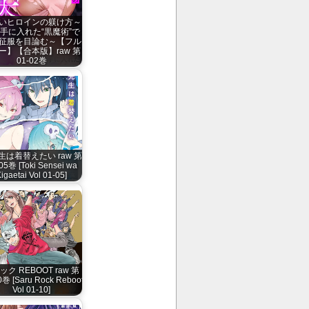
いヒロインの躾け方～
手に入れた“黒魔術”で
征服を目論む～【フル
ー】【合本版】raw 第
01-02巻
生は着替えたい raw 第
05巻 [Toki Sensei wa
igaetai Vol 01-05]
ック REBOOT raw 第
0巻 [Saru Rock Reboot
Vol 01-10]