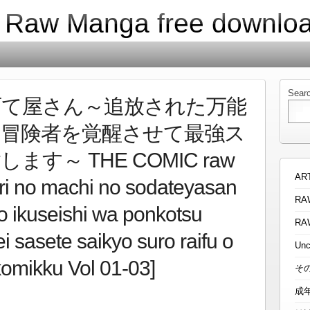
| Raw Manga free downlo
Sear
育て屋さん～追放された万能
冒険者を覚醒させて最強ス
す～ THE COMIC raw
AR
i no machi no sodateyasan
RA
o ikuseishi wa ponkotsu
RA
 sasete saikyo suro raifu o
Unc
omikku Vol 01-03]
そ
成