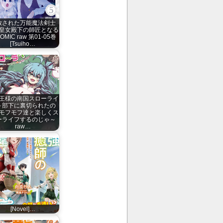
放された万能魔法剣士
皇女殿下の師匠となる
OMIC raw 第01-05巻
[Tsuiho…
王様の南国スローライ
～部下に裏切られたの
モフモフ達と楽しくス
ーライフするのじゃ～
raw…
[Novel]…