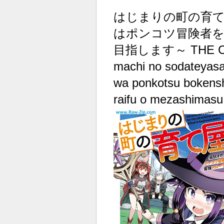
はじまりの町の育て
はポンコツ冒険者
目指します～ THE COMI
machi no sodateyasan
wa ponkotsu bokensh
raifu o mezashimasu