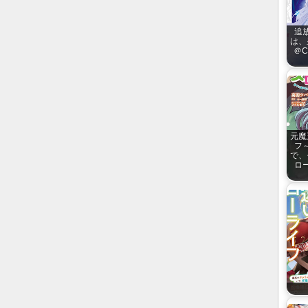
追
は、
＠C
元魔
フ
で、
ロ