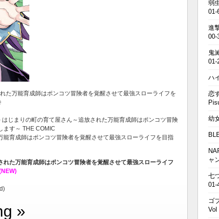
弱虫
01-
進撃の
00-
鬼滅の
01-
ハイキ
追放された万能育成師はポンコツ冒険者を覚醒させて最強スローライフを
恋す
巻
Pis
幼女戦
葉) はじまりの町の育て屋さん～追放された万能育成師はポンコツ冒険
～ THE COMIC
BL
万能育成師はポンコツ冒険者を覚醒させて最強スローライフを目指
NA
ャ
された万能育成師はポンコツ冒険者を覚醒させて最強スローライフ
(NEW)
七つの
01-
d)
ゴブ
ng »
Vol