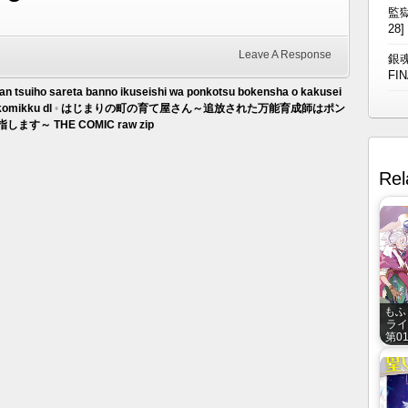
監獄
28]
Leave A Response
銀魂
FIN
an tsuiho sareta banno ikuseishi wa ponkotsu bokensha o kakusei
komikku dl
•
はじまりの町の育て屋さん～追放された万能育成師はポン
 THE COMIC raw zip
Rel
もふ
ライ
第01