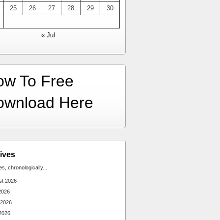
25
26
27
28
29
30
« Jul
ow To Free
ownload Here
ives
ies, chronologically...
st 2026
2026
 2026
2026