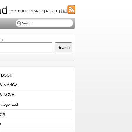
ad
ARTBOOK | MANGA | NOVEL | 雑誌
ch
Search
TBOOK
W MANGA
W NOVEL
ategorized
の他
年