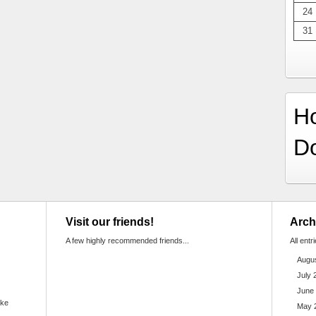
24
31
H
D
Visit our friends!
Arch
A few highly recommended friends...
All entr
Augu
July 
June
ake
May 