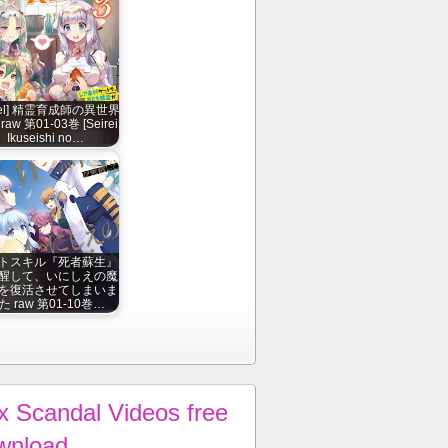
vel] 精霊育成師の異世界
aw 第01-03巻 [Seirei
Ikuseishi no…
トスキル『死者蘇生』
醒して、いにしえの魔
を復活させてしまいま
た raw 第01-10巻…
x Scandal Videos free
wnload