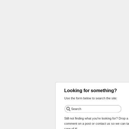
Looking for something?
Use the form below to search the site:
Still not finding what you're looking for? Drop a
comment on a post or contact us so we can t
care of it!