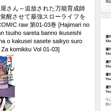
雑
屋さん～追放された万能育成師
を覚醒させて最強スローライフを
C raw 第01-03巻 [Hajimari no
 tsuiho sareta banno ikuseishi
週刊
a o kakusei sasete saikyo suro
Sho
 Za komikku Vol 01-03]
週刊
Sho
週刊
Sho
週刊
You
週刊
You
ワン
01-