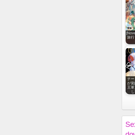
[No
旅行 r
チー
が覚
王軍
し
Se
do