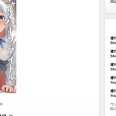
雑
週刊
Sho
週刊
Sho
週刊
Sho
週刊
You
週刊
You
d)
ワン
01-