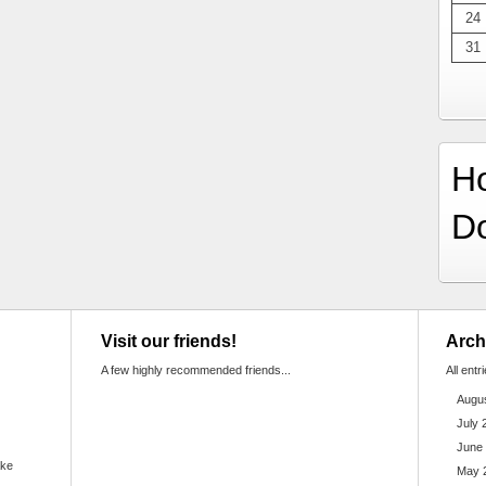
24
31
H
D
Visit our friends!
Arch
A few highly recommended friends...
All entr
Augu
July 
June
ake
May 