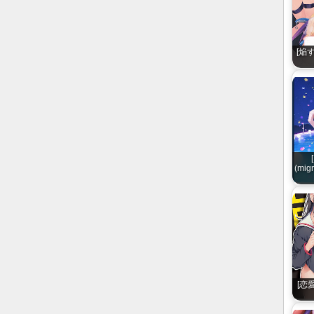
[焔
(mig
[恋