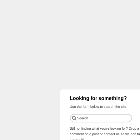
Looking for something?
Use the form below to search the site:
Still not finding what you're looking for? Drop a
comment on a post or contact us so we can t
care of it!