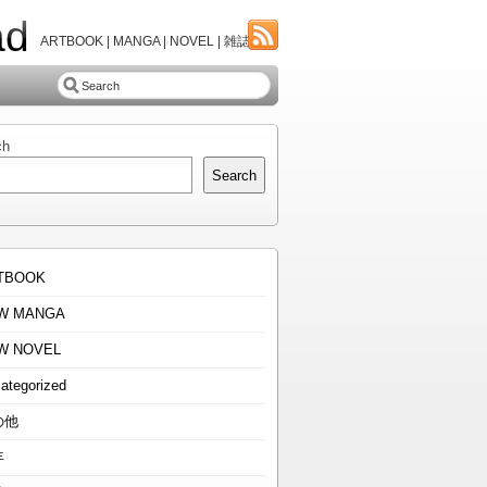
ad
ARTBOOK | MANGA | NOVEL | 雑誌
ch
Search
TBOOK
W MANGA
W NOVEL
ategorized
の他
年