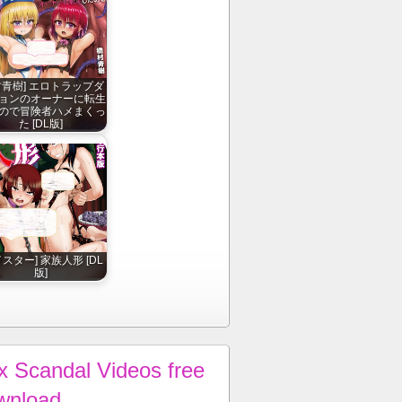
村青樹] エロトラップダ
ョンのオーナーに転生
ので冒険者ハメまくっ
た [DL版]
イスター] 家族人形 [DL
版]
x Scandal Videos free
wnload