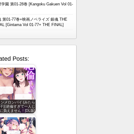
学園 第01-28巻 [Kangoku Gakuen Vol 01-
 第01-77巻+映画ノベライズ 銀魂 THE
AL [Gintama Vol 01-77+ THE FINAL]
ated Posts:
インメロンパイ (みたら
子)] 絶倫すぎて一人じ
に負えません！[DL版]