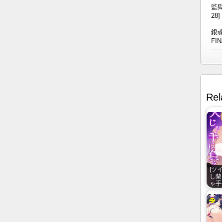
監獄
28]
銀魂
FIN
Rel
[ツ
し蘭
ゃ手