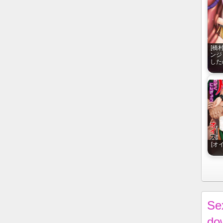
[橋
ンジ
した
[オ
Se
do