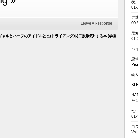
ng »
弱虫
01-
進撃の
00-
Leave A Response
鬼滅の
] ギャルとハーフのアイドルと△(トライアングル)二股浮気Hする本 (学園
01-
ハイキ
恋す
Pis
幼女戦
BL
NA
ャ
七つの
01-
ゴブ
Vol