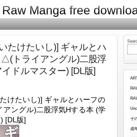
| Raw Manga free downlo
Sear
しいたけたいし)] ギャルとハ
△(トライアングル)二股浮
イドルマスター) [DL版]
AR
RA
いたけたいし)] ギャルとハーフの
RA
アングル)二股浮気Hする本 (学
Unc
[DL版]
そ
成