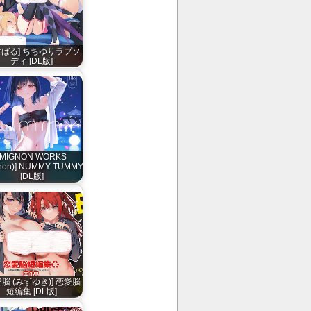
すばる] ちちゆりラプソ
ディ [DL版]
[MIGNON WORKS
non)] NUMMY TUMMY
[DL版]
愛脳 (みずゆき)] 恋愛脳
短編集 [DL版]