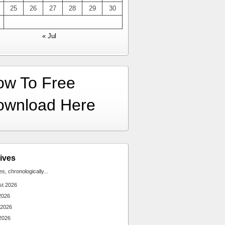
25
26
27
28
29
30
« Jul
ow To Free
ownload Here
ives
ies, chronologically...
st 2026
2026
 2026
2026