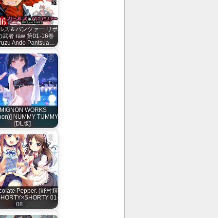
ルズ＆パンツァー リボ
武者 raw 第01-16巻
ruzu Ando Pantsua…
[MIGNON WORKS
non)] NUMMY TUMMY
[DL版]
colate Pepper. (野村輝
SHORTY×SHORTY 01-
08…