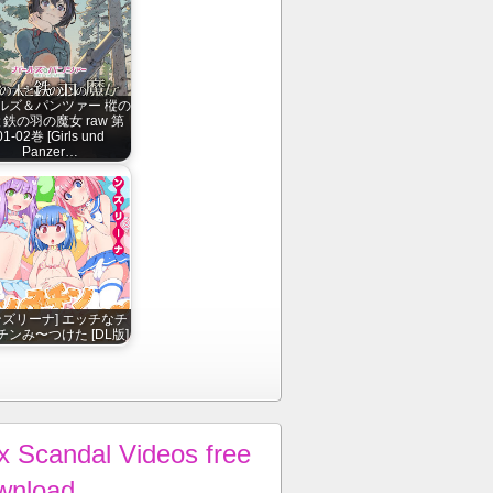
ルズ＆パンツァー 樅の
鉄の羽の魔女 raw 第
01-02巻 [Girls und
Panzer…
ンズリーナ] エッチなチ
チンみ〜つけた [DL版]
x Scandal Videos free
wnload