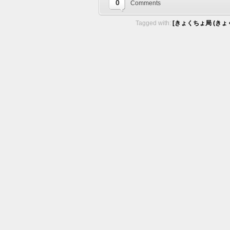
0
Comments
Tagged with:
[きょくちょ局 (きょく