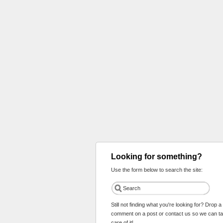
Looking for something?
Use the form below to search the site:
Still not finding what you're looking for? Drop a
comment on a post or contact us so we can t
care of it!