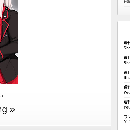
雑
週刊
Sho
週刊
Sho
週刊
Sho
週刊
You
d)
週刊
ng »
You
ワン
01-