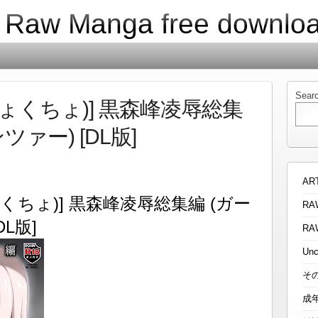
| Raw Manga free downlo
Sear
きょくちょ)] 黒森峰凌辱総集
ァー) [DL版]
AR
くちょ)] 黒森峰凌辱総集編 (ガー
RA
L版]
RA
Unc
そ
成