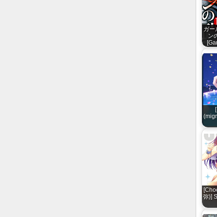
ガー
ンの
[Ga
(mig
[Cho
弥)] 