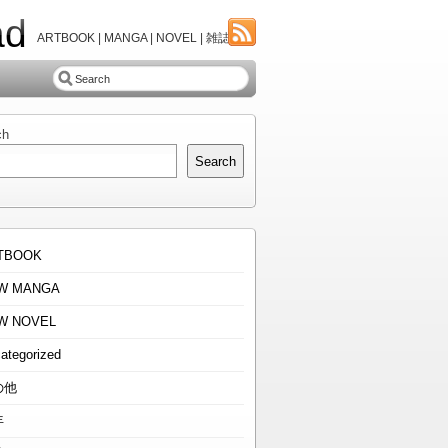
ad
ARTBOOK | MANGA | NOVEL | 雑誌
ch
Search
TBOOK
W MANGA
W NOVEL
ategorized
の他
年