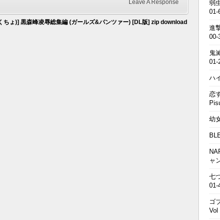
Leave A Response
弱虫
01-
ちょ)] 黒森峰凌辱総集編 (ガールズ&パンツァー) [DL版] zip download
進撃の
00-
鬼滅の
01-
ハイキ
恋す
Pis
幼女戦
BL
NA
ャ
七つの
01-
ゴブ
Vol