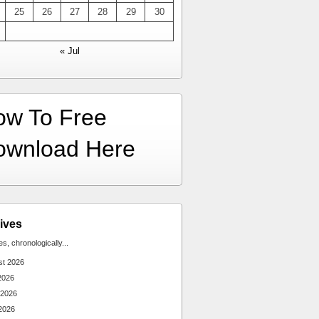
25
26
27
28
29
30
« Jul
ow To Free
ownload Here
ives
ies, chronologically...
st 2026
2026
 2026
2026