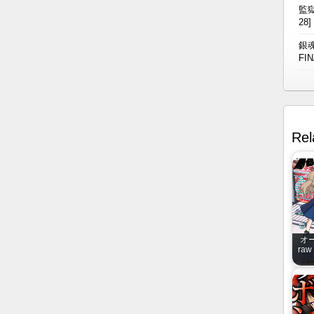
監獄
28]
銀魂
FIN
Rel
オ
raw