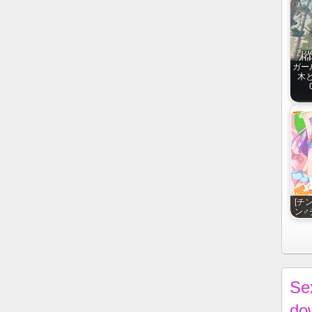
ガー
木と
[チ
ン♂
Se
do