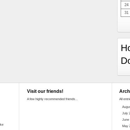
24
31
H
D
Visit our friends!
Arch
A few highly recommended friends...
All entr
Augu
July 
June
ake
May 