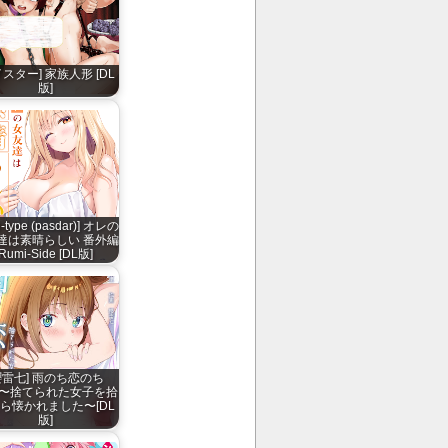
イスター] 家族人形 [DL
版]
ti-type (pasdar)] オレの
達は素晴らしい 番外編
Rumi-Side [DL版]
櫻雷七] 雨のち恋のち
X〜捨てられた女子を拾
ら懐かれました〜[DL
版]