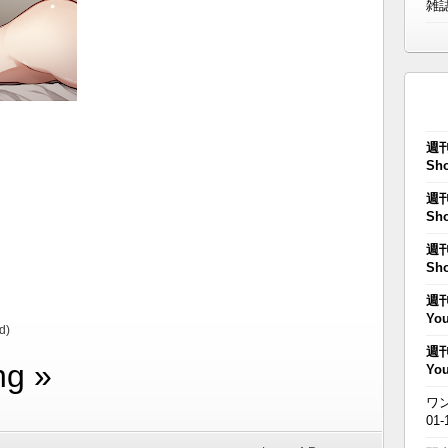
雑
週刊
Sho
週刊
Sho
週刊
Sho
週刊
You
d)
週刊
ng »
You
ワン
01-