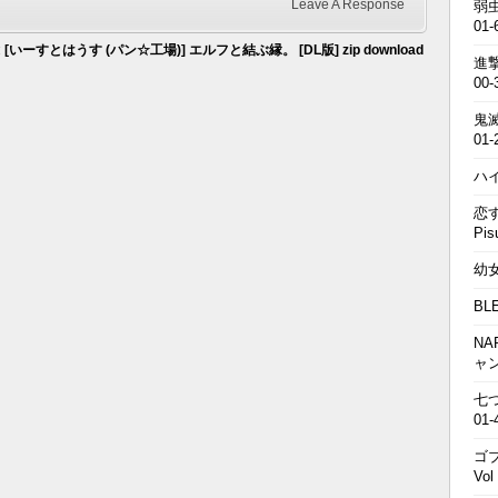
Leave A Response
弱虫
01-
:
[いーすとはうす (パン☆工場)] エルフと結ぶ縁。 [DL版] zip download
進撃の
00-
鬼滅の
01-
ハイキ
恋す
Pis
幼女戦
BL
NA
ャ
七つの
01-
ゴブ
Vol