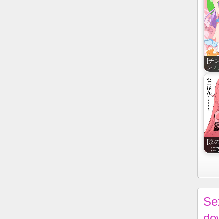
[チ
ン♂
[京
にす
Se
do