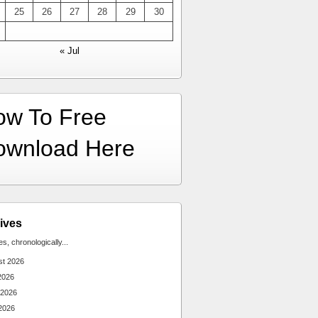
25
26
27
28
29
30
« Jul
ow To Free
ownload Here
ives
ies, chronologically...
st 2026
2026
 2026
2026