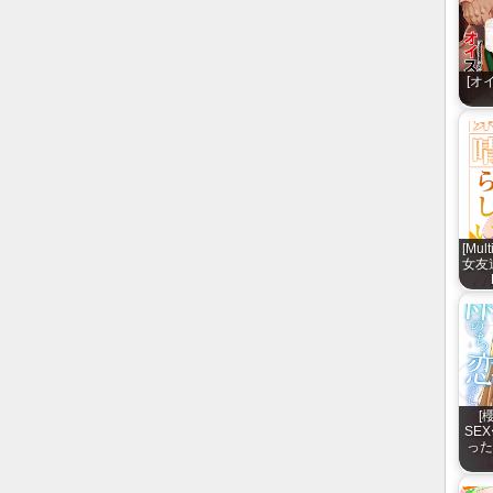
[オ
[Mul
女友
[
SE
った