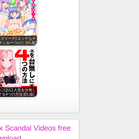
ンズリーナ] エッチなチ
チンみ〜つけた [DL版]
のごはん] 人生を台無し
る4つの方法 [DL版]
x Scandal Videos free
wnload