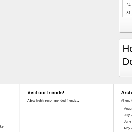
24
31
H
D
Visit our friends!
Arch
A few highly recommended friends...
All entr
Augu
July 
June
ake
May 