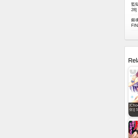
監獄
28]
銀魂
FIN
Rel
[Cho
弥)] 