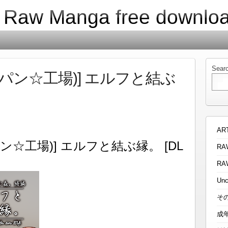
| Raw Manga free downlo
Sear
(パン☆工場)] エルフと結ぶ
AR
ン☆工場)] エルフと結ぶ縁。 [DL
RA
RA
Unc
そ
成