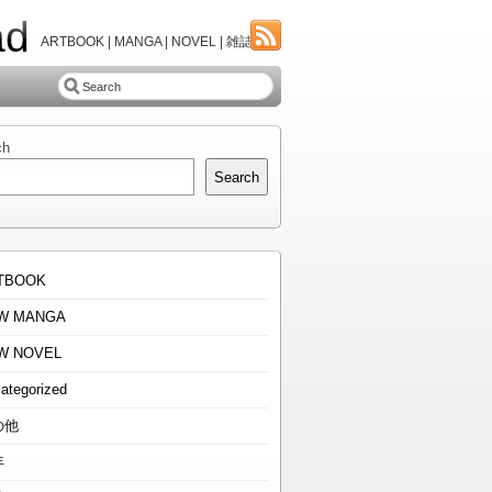
ad
ARTBOOK | MANGA | NOVEL | 雑誌
ch
Search
TBOOK
W MANGA
W NOVEL
ategorized
の他
年