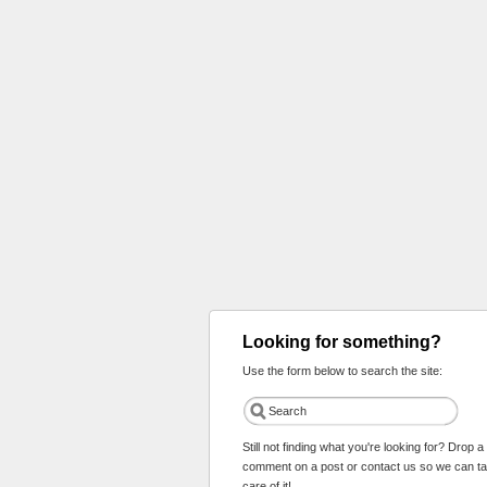
Looking for something?
Use the form below to search the site:
Still not finding what you're looking for? Drop a
comment on a post or contact us so we can t
care of it!