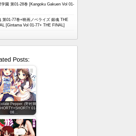
学園 第01-28巻 [Kangoku Gakuen Vol 01-
 第01-77巻+映画ノベライズ 銀魂 THE
AL [Gintama Vol 01-77+ THE FINAL]
ated Posts:
colate Pepper. (野村輝
SHORTY×SHORTY 01-
08…