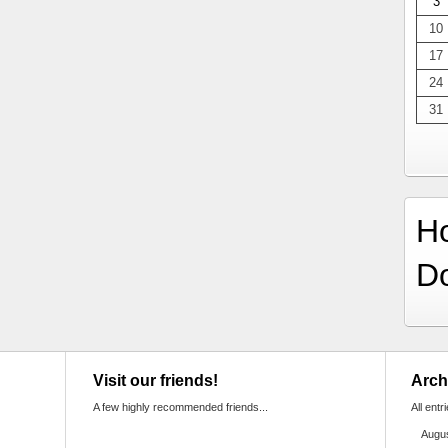
3
10
17
24
31
H
D
Visit our friends!
Arch
A few highly recommended friends...
All entr
Augu