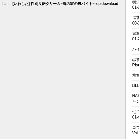
弱虫
d with:
[いわした] 性別反転クリーム=海の家の裏バイト= zip download
01-
進撃の
00-
鬼滅の
01-
ハイキ
恋す
Pis
幼女戦
BL
NA
ャ
七つの
01-
ゴブ
Vol