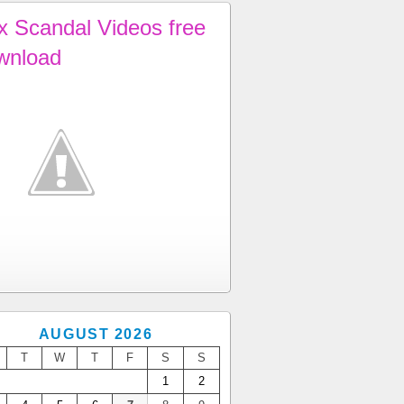
x Scandal Videos free
wnload
AUGUST 2026
T
W
T
F
S
S
1
2