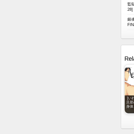
監獄
28]
銀魂
FIN
Rel
[い
旦那
身体