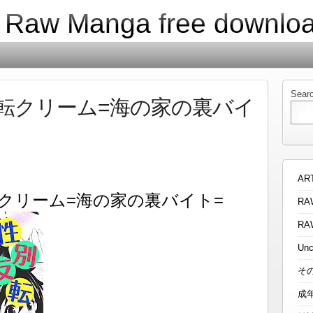
| Raw Manga free downlo
Sear
反転クリーム=海の家の裏バイ
AR
転クリーム=海の家の裏バイト=
RA
RA
Unc
そ
成