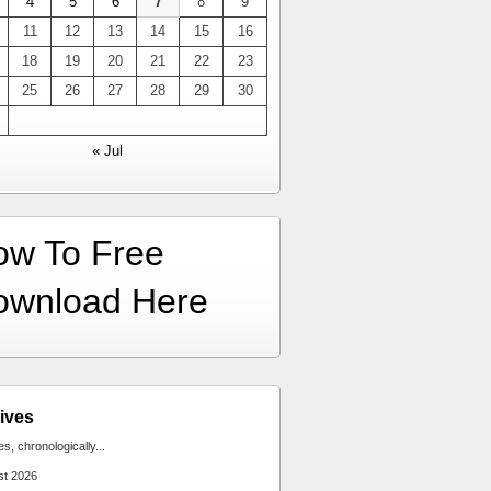
4
5
6
7
8
9
11
12
13
14
15
16
18
19
20
21
22
23
25
26
27
28
29
30
« Jul
ow To Free
ownload Here
ives
ies, chronologically...
st 2026