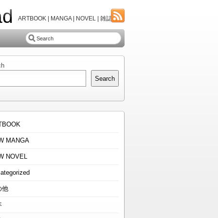
ad
ARTBOOK | MANGA | NOVEL | 雑誌
ch
Search
TBOOK
W MANGA
W NOVEL
ategorized
の他
年