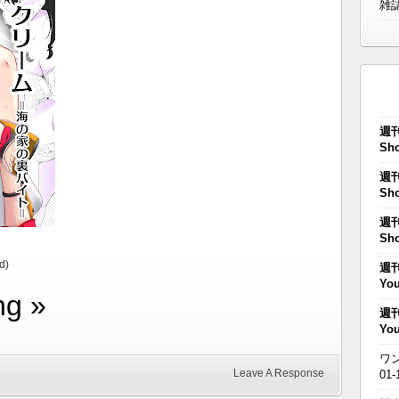
雑
週刊
Sho
週刊
Sho
週刊
Sho
d)
週刊
You
ng »
週刊
You
ワン
Leave A Response
01-